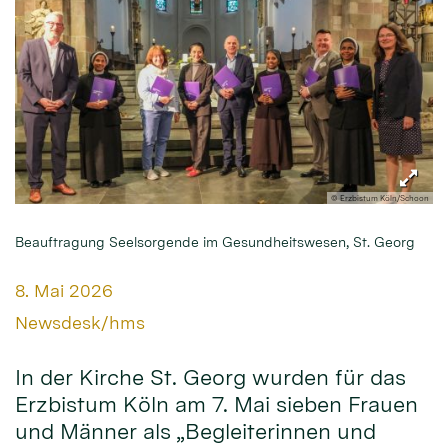
© Erzbistum Köln/Schoon
Beauftragung Seelsorgende im Gesundheitswesen, St. Georg
Datum:
8. Mai 2026
Von:
Newsdesk/hms
In der Kirche St. Georg wurden für das
Erzbistum Köln am 7. Mai sieben Frauen
und Männer als „Begleiterinnen und