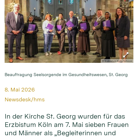
© Erzbistum Köln/Schoon
Beauftragung Seelsorgende im Gesundheitswesen, St. Georg
Datum:
8. Mai 2026
Von:
Newsdesk/hms
In der Kirche St. Georg wurden für das
Erzbistum Köln am 7. Mai sieben Frauen
und Männer als „Begleiterinnen und