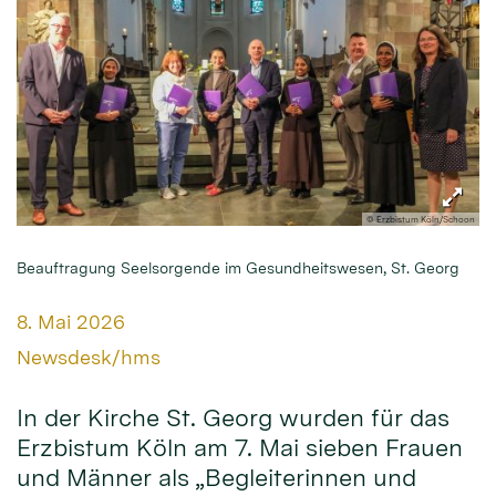
© Erzbistum Köln/Schoon
Beauftragung Seelsorgende im Gesundheitswesen, St. Georg
Datum:
8. Mai 2026
Von:
Newsdesk/hms
In der Kirche St. Georg wurden für das
Erzbistum Köln am 7. Mai sieben Frauen
und Männer als „Begleiterinnen und