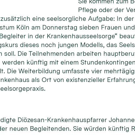
Sie kommen zum Be
Pflege oder der Ve
usätzlich eine seelsorgliche Aufgabe: In der
istum Köln am Donnerstag sieben Frauen und
Begleiter in der Krankenhausseelsorge“ beauft
gskurs dieses noch jungen Modells, das Seels
n soll. Die Teilnehmenden arbeiten hauptberuf
werden künftig mit einem Stundenkontingent
llt. Die Weiterbildung umfasste vier mehrtägi
rankenhaus als Ort von existenzieller Erfahr
eelsorgepraxis.
ürdigte Diözesan-Krankenhauspfarrer Johann
er neuen Begleitenden. Sie würden künftig R