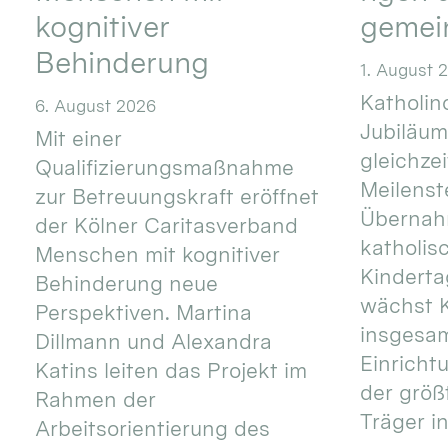
kognitiver
gemei
Behinderung
1. August 
Katholino
6. August 2026
Jubiläum
Mit einer
gleichze
Qualifizierungsmaßnahme
Meilenste
zur Betreuungskraft eröffnet
Übernahm
der Kölner Caritasverband
katholis
Menschen mit kognitiver
Kinderta
Behinderung neue
wächst K
Perspektiven. Martina
insgesa
Dillmann und Alexandra
Einricht
Katins leiten das Projekt im
der größ
Rahmen der
Träger in
Arbeitsorientierung des