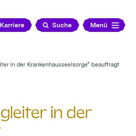
Karriere
Suche
Menü
ter in der Krankenhausseelsorge“ beauftragt
leiter in der
t