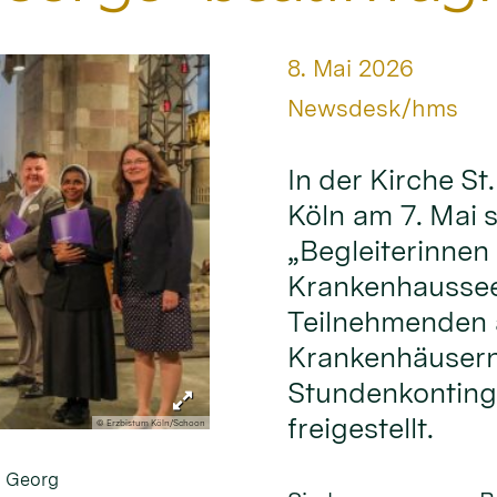
Datum:
8. Mai 2026
Von:
Newsdesk/hms
In der Kirche S
Köln am 7. Mai 
„Begleiterinnen 
Krankenhausseel
Teilnehmenden a
Krankenhäusern
Stundenkontinge
freigestellt.
© Erzbistum Köln/Schoon
. Georg