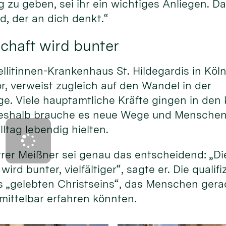
g zu geben, sei ihr ein wichtiges Anliegen. Da
d, der an dich denkt.“
chaft wird bunter
ellitinnen-Krankenhaus St. Hildegardis in Köl
or, verweist zugleich auf den Wandel in der
e. Viele hauptamtliche Kräfte gingen in d
eshalb brauche es neue Wege und Menschen, 
lltag lebendig hielten.
rer Meißner sei genau das entscheidend: „Di
ird bunter, vielfältiger“, sagte er. Die qualif
s „gelebten Christseins“, das Menschen gera
mittelbar erfahren könnten.