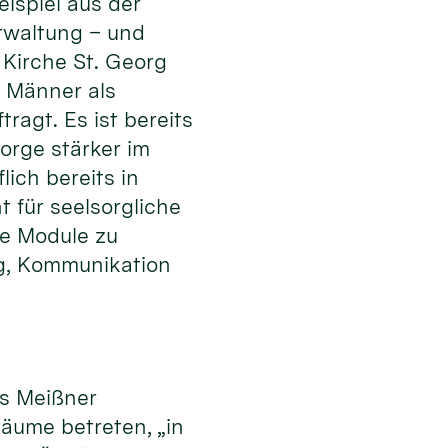
ispiel aus der
rwaltung – und
 Kirche St. Georg
 Männer als
ragt. Es ist bereits
orge stärker im
lich bereits in
 für seelsorgliche
ge Module zu
ung, Kommunikation
es Meißner
äume betreten, „in