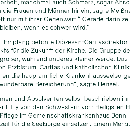
erheit, manchmal auch Schmerz, sogar Absch
 die Frauen und Männer hinein, sagte Meißner
t nur mit ihrer Gegenwart.“ Gerade darin zeig
 bleiben, wenn es schwer wird.“
 Empfang betonte Diözesan-Caritasdirektor D
ts für die Zukunft der Kirche. Die Gruppe der
größer, während anderes kleiner werde. Das M
 Erzbistum, Caritas und katholischen Klinik
ten die hauptamtliche Krankenhausseelsorge,
e wunderbare Bereicherung“, sagte Hensel.
nnen und Absolventen selbst beschrieben ihr
r Litty von den Schwestern vom Heiligsten H
r Pflege im Gemeinschaftskrankenhaus Bonn. 
szeit für die Seelsorge einsetzen. Einem Mens