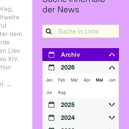
der News
tag,
eltweite
und
Suche in Liste
ter dem
erde
en (Jes
Archiv
eo XIV.
ition
2026
Jan
Feb
Mär
Apr
Mai
Jun
 ...
Jul
Aug
2025
2024