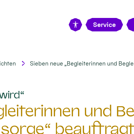
Service
ichten
Sieben neue „Begleiterinnen und Beglei
:
wird“
eiterinnen und Beg
sorge“ beauftrag