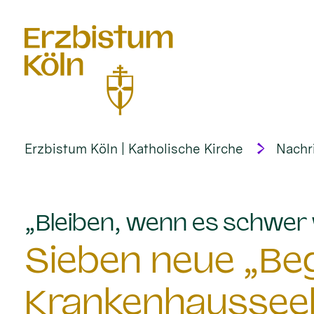
alt springen
Erzbistum Köln | Katholische Kirche
Nachr
„Bleiben, wenn es schwer 
Sieben neue „Begl
Krankenhausseel