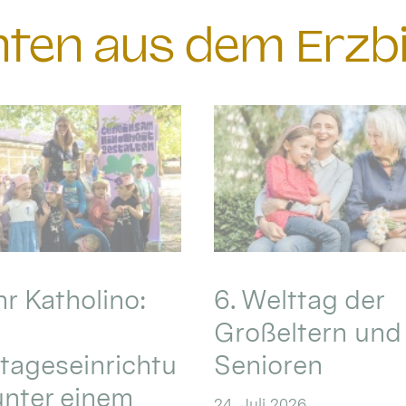
chten aus dem Erzb
hr Katholino:
6. Welttag der
Großeltern und
tageseinrichtu
Senioren
nter einem
24. Juli 2026