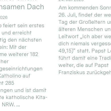
nsamen Dach
Am kommenden Sonn
26. Juli, findet der w
2026
Tag der Großeltern 
 feiert sein erstes
älteren Menschen un
 und erreicht
Leitwort „Ich aber w
itig den nächsten
dich niemals vergess
in: Mit der
49,15)“ statt. Papst L
e weiterer 182
führt damit eine Trad
cher
weiter, die auf Papst
geseinrichtungen
Franziskus zurückgeht.
atholino auf
mt 285
ungen und ist damit
te katholische Kita-
 NRW. ...