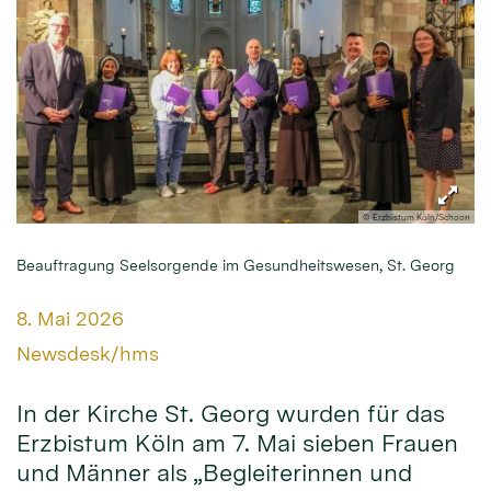
© Erzbistum Köln/Schoon
Beauftragung Seelsorgende im Gesundheitswesen, St. Georg
Datum:
8. Mai 2026
Von:
Newsdesk/hms
In der Kirche St. Georg wurden für das
Erzbistum Köln am 7. Mai sieben Frauen
und Männer als „Begleiterinnen und