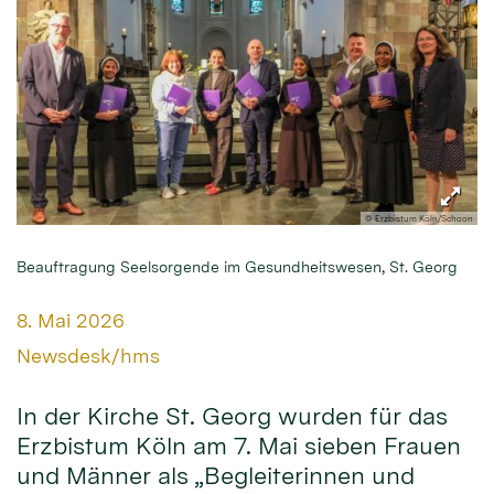
© Erzbistum Köln/Schoon
Beauftragung Seelsorgende im Gesundheitswesen, St. Georg
Datum:
8. Mai 2026
Von:
Newsdesk/hms
In der Kirche St. Georg wurden für das
Erzbistum Köln am 7. Mai sieben Frauen
und Männer als „Begleiterinnen und