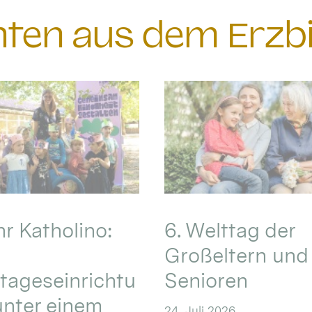
chten aus dem Erzb
hr Katholino:
6. Welttag der
Großeltern und
tageseinrichtu
Senioren
nter einem
24. Juli 2026