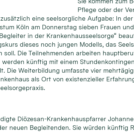
Sie kommen zum Be
Pflege oder der Ve
usätzlich eine seelsorgliche Aufgabe: In der
istum Köln am Donnerstag sieben Frauen und
Begleiter in der Krankenhausseelsorge“ beauft
gskurs dieses noch jungen Modells, das Seels
n soll. Die Teilnehmenden arbeiten hauptberuf
werden künftig mit einem Stundenkontingent
llt. Die Weiterbildung umfasste vier mehrtägi
rankenhaus als Ort von existenzieller Erfahr
eelsorgepraxis.
ürdigte Diözesan-Krankenhauspfarrer Johann
er neuen Begleitenden. Sie würden künftig R