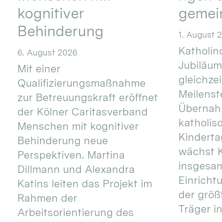
kognitiver
gemei
Behinderung
1. August 
Katholino
6. August 2026
Jubiläum
Mit einer
gleichze
Qualifizierungsmaßnahme
Meilenste
zur Betreuungskraft eröffnet
Übernahm
der Kölner Caritasverband
katholis
Menschen mit kognitiver
Kinderta
Behinderung neue
wächst K
Perspektiven. Martina
insgesa
Dillmann und Alexandra
Einricht
Katins leiten das Projekt im
der größ
Rahmen der
Träger in
Arbeitsorientierung des