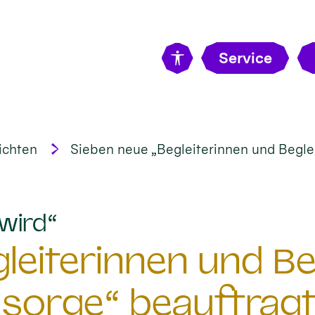
Service
ichten
Sieben neue „Begleiterinnen und Beglei
:
wird“
eiterinnen und Beg
sorge“ beauftrag