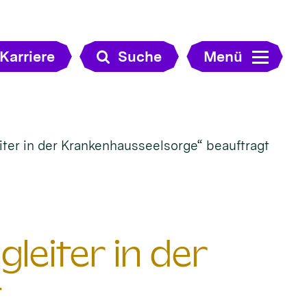
Karriere
Suche
Menü
ter in der Krankenhausseelsorge“ beauftragt
leiter in der
t