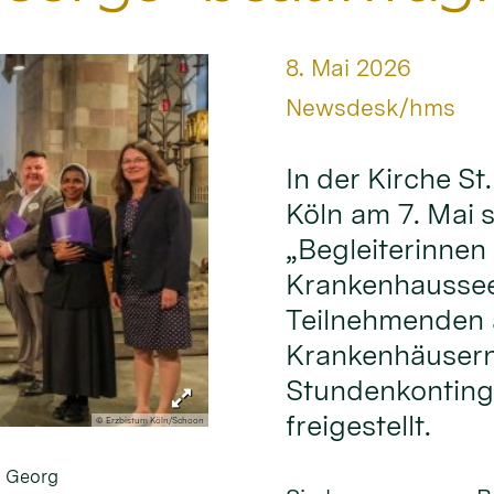
Datum:
8. Mai 2026
Von:
Newsdesk/hms
In der Kirche S
Köln am 7. Mai 
„Begleiterinnen 
Krankenhausseel
Teilnehmenden a
Krankenhäusern
Stundenkontinge
freigestellt.
© Erzbistum Köln/Schoon
. Georg