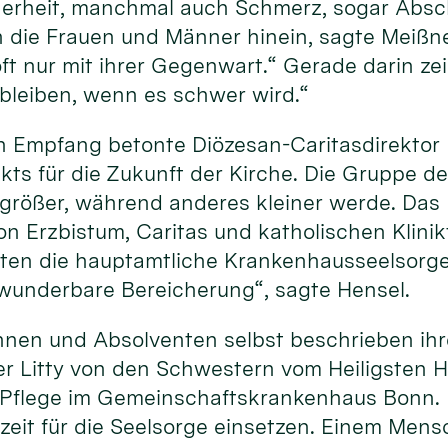
erheit, manchmal auch Schmerz, sogar Absch
 die Frauen und Männer hinein, sagte Meißner
t nur mit ihrer Gegenwart.“ Gerade darin zeig
 bleiben, wenn es schwer wird.“
 Empfang betonte Diözesan-Caritasdirektor D
ts für die Zukunft der Kirche. Die Gruppe der
größer, während anderes kleiner werde. Das M
 Erzbistum, Caritas und katholischen Klinik
ten die hauptamtliche Krankenhausseelsorge,
e wunderbare Bereicherung“, sagte Hensel.
nnen und Absolventen selbst beschrieben ihr
r Litty von den Schwestern vom Heiligsten H
r Pflege im Gemeinschaftskrankenhaus Bonn. 
szeit für die Seelsorge einsetzen. Einem Mens