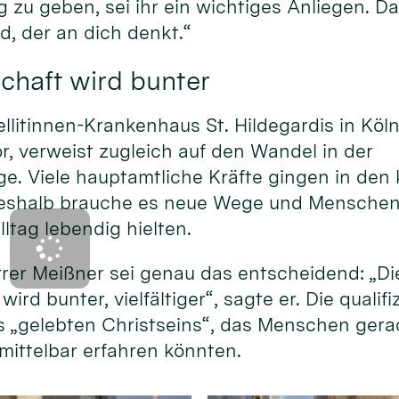
g zu geben, sei ihr ein wichtiges Anliegen. Da
d, der an dich denkt.“
chaft wird bunter
ellitinnen-Krankenhaus St. Hildegardis in Köl
or, verweist zugleich auf den Wandel in der
e. Viele hauptamtliche Kräfte gingen in d
eshalb brauche es neue Wege und Menschen, 
lltag lebendig hielten.
rer Meißner sei genau das entscheidend: „Di
ird bunter, vielfältiger“, sagte er. Die qualif
s „gelebten Christseins“, das Menschen gera
mittelbar erfahren könnten.