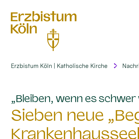
alt springen
Erzbistum Köln | Katholische Kirche
Nachr
„Bleiben, wenn es schwer 
Sieben neue „Begl
Krankenhausseel