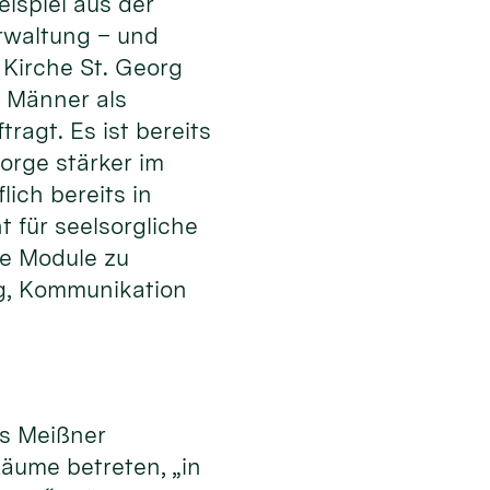
ispiel aus der
rwaltung – und
 Kirche St. Georg
 Männer als
ragt. Es ist bereits
orge stärker im
lich bereits in
 für seelsorgliche
ge Module zu
ung, Kommunikation
es Meißner
äume betreten, „in