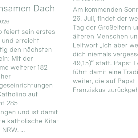
nsamen Dach
Am kommenden Sonn
26. Juli, findet der w
2026
Tag der Großeltern 
 feiert sein erstes
älteren Menschen un
 und erreicht
Leitwort „Ich aber w
itig den nächsten
dich niemals vergess
in: Mit der
49,15)“ statt. Papst L
e weiterer 182
führt damit eine Trad
cher
weiter, die auf Papst
geseinrichtungen
Franziskus zurückgeht.
atholino auf
mt 285
ungen und ist damit
te katholische Kita-
 NRW. ...