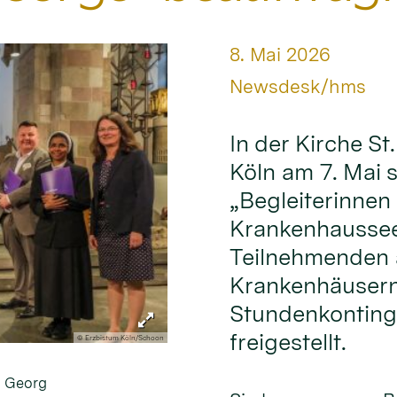
Datum:
8. Mai 2026
Von:
Newsdesk/hms
In der Kirche S
Köln am 7. Mai 
„Begleiterinnen 
Krankenhausseel
Teilnehmenden a
Krankenhäusern
Stundenkontinge
freigestellt.
© Erzbistum Köln/Schoon
. Georg