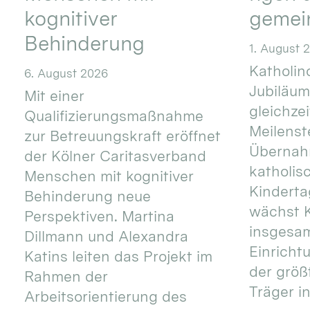
kognitiver
gemei
Behinderung
1. August 
Katholino
6. August 2026
Jubiläum
Mit einer
gleichze
Qualifizierungsmaßnahme
Meilenste
zur Betreuungskraft eröffnet
Übernahm
der Kölner Caritasverband
katholis
Menschen mit kognitiver
Kinderta
Behinderung neue
wächst K
Perspektiven. Martina
insgesa
Dillmann und Alexandra
Einricht
Katins leiten das Projekt im
der größ
Rahmen der
Träger in
Arbeitsorientierung des