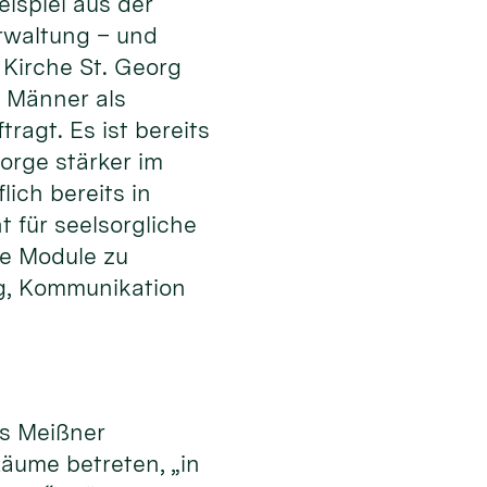
ispiel aus der
rwaltung – und
 Kirche St. Georg
 Männer als
ragt. Es ist bereits
orge stärker im
lich bereits in
 für seelsorgliche
ge Module zu
ung, Kommunikation
es Meißner
äume betreten, „in