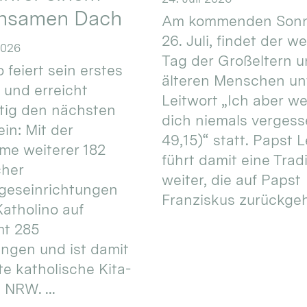
nsamen Dach
Am kommenden Sonn
26. Juli, findet der w
2026
Tag der Großeltern 
 feiert sein erstes
älteren Menschen un
 und erreicht
Leitwort „Ich aber w
itig den nächsten
dich niemals vergess
in: Mit der
49,15)“ statt. Papst L
e weiterer 182
führt damit eine Trad
cher
weiter, die auf Papst
geseinrichtungen
Franziskus zurückgeht.
atholino auf
mt 285
ungen und ist damit
te katholische Kita-
 NRW. ...