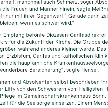
erheit, manchmal auch Schmerz, sogar Absch
 die Frauen und Männer hinein, sagte Meißner
t nur mit ihrer Gegenwart.“ Gerade darin zeig
 bleiben, wenn es schwer wird.“
 Empfang betonte Diözesan-Caritasdirektor D
ts für die Zukunft der Kirche. Die Gruppe der
größer, während anderes kleiner werde. Das M
 Erzbistum, Caritas und katholischen Klinik
ten die hauptamtliche Krankenhausseelsorge,
e wunderbare Bereicherung“, sagte Hensel.
nnen und Absolventen selbst beschrieben ihr
r Litty von den Schwestern vom Heiligsten H
r Pflege im Gemeinschaftskrankenhaus Bonn. 
szeit für die Seelsorge einsetzen. Einem Mens