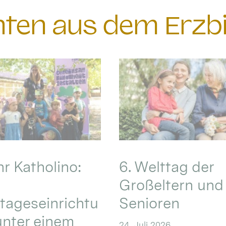
chten aus dem Erzb
hr Katholino:
6. Welttag der
Großeltern und
tageseinrichtu
Senioren
nter einem
24. Juli 2026