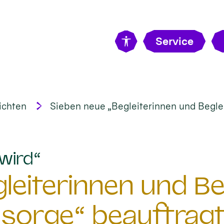
Service
ichten
Sieben neue „Begleiterinnen und Beglei
:
wird“
eiterinnen und Beg
sorge“ beauftrag