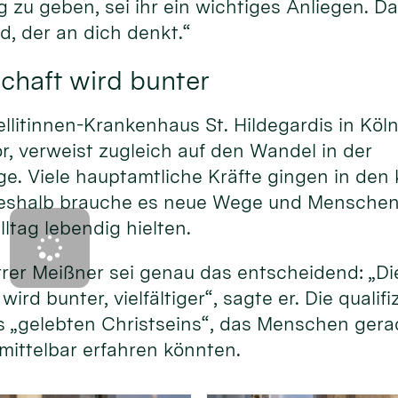
g zu geben, sei ihr ein wichtiges Anliegen. Da
d, der an dich denkt.“
chaft wird bunter
ellitinnen-Krankenhaus St. Hildegardis in Köl
or, verweist zugleich auf den Wandel in der
e. Viele hauptamtliche Kräfte gingen in d
eshalb brauche es neue Wege und Menschen, 
lltag lebendig hielten.
rer Meißner sei genau das entscheidend: „Di
ird bunter, vielfältiger“, sagte er. Die qualif
s „gelebten Christseins“, das Menschen gera
mittelbar erfahren könnten.