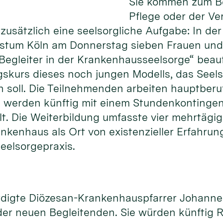
Sie kommen zum Be
Pflege oder der Ve
usätzlich eine seelsorgliche Aufgabe: In der
istum Köln am Donnerstag sieben Frauen und
Begleiter in der Krankenhausseelsorge“ beauft
gskurs dieses noch jungen Modells, das Seels
n soll. Die Teilnehmenden arbeiten hauptberuf
werden künftig mit einem Stundenkontingent
llt. Die Weiterbildung umfasste vier mehrtägi
rankenhaus als Ort von existenzieller Erfahr
eelsorgepraxis.
ürdigte Diözesan-Krankenhauspfarrer Johann
er neuen Begleitenden. Sie würden künftig R