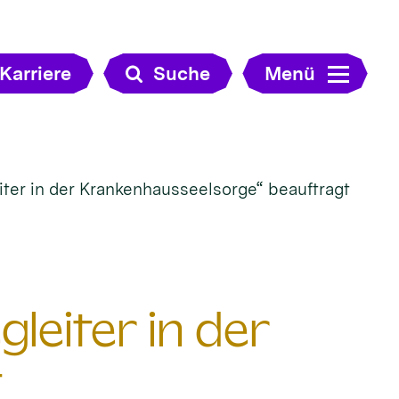
Karriere
Suche
Menü
ter in der Krankenhausseelsorge“ beauftragt
leiter in der
t