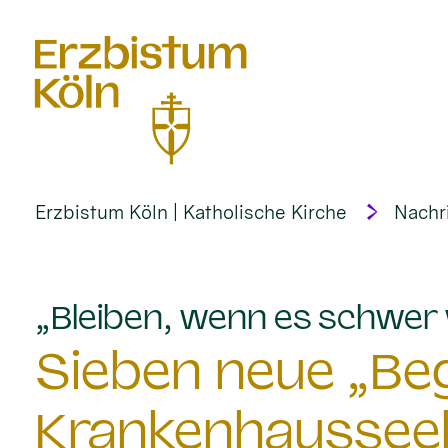
alt springen
Erzbistum Köln | Katholische Kirche
Nachr
„Bleiben, wenn es schwer 
Sieben neue „Begl
Krankenhausseel