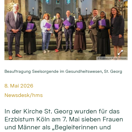
© Erzbistum Köln/Schoon
Beauftragung Seelsorgende im Gesundheitswesen, St. Georg
Datum:
8. Mai 2026
Von:
Newsdesk/hms
In der Kirche St. Georg wurden für das
Erzbistum Köln am 7. Mai sieben Frauen
und Männer als „Begleiterinnen und