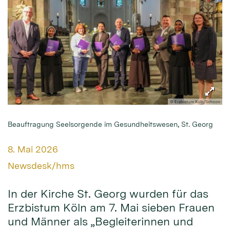
© Erzbistum Köln/Schoon
Beauftragung Seelsorgende im Gesundheitswesen, St. Georg
Datum:
8. Mai 2026
Von:
Newsdesk/hms
In der Kirche St. Georg wurden für das
Erzbistum Köln am 7. Mai sieben Frauen
und Männer als „Begleiterinnen und