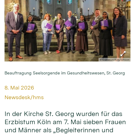
© Erzbistum Köln/Schoon
Beauftragung Seelsorgende im Gesundheitswesen, St. Georg
Datum:
8. Mai 2026
Von:
Newsdesk/hms
In der Kirche St. Georg wurden für das
Erzbistum Köln am 7. Mai sieben Frauen
und Männer als „Begleiterinnen und