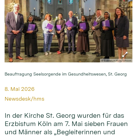
© Erzbistum Köln/Schoon
Beauftragung Seelsorgende im Gesundheitswesen, St. Georg
Datum:
8. Mai 2026
Von:
Newsdesk/hms
In der Kirche St. Georg wurden für das
Erzbistum Köln am 7. Mai sieben Frauen
und Männer als „Begleiterinnen und