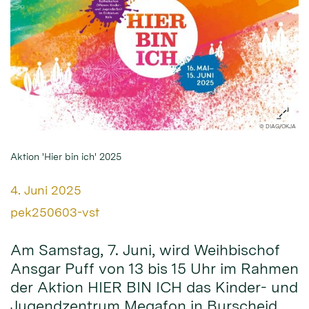
© DIAG/OKJA
Aktion 'Hier bin ich' 2025
Datum:
4. Juni 2025
Von:
pek250603-vst
Am Samstag, 7. Juni, wird Weihbischof
Ansgar Puff von 13 bis 15 Uhr im Rahmen
der Aktion HIER BIN ICH das Kinder- und
Jugendzentrum Megafon in Burscheid