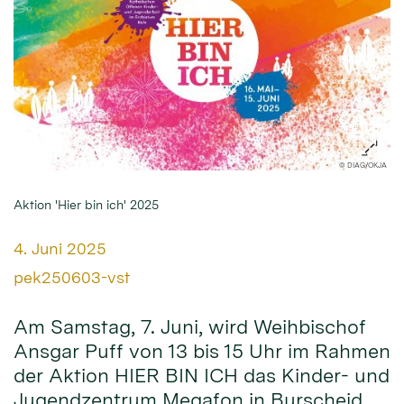
© DIAG/OKJA
Aktion 'Hier bin ich' 2025
Datum:
4. Juni 2025
Von:
pek250603-vst
Am Samstag, 7. Juni, wird Weihbischof
Ansgar Puff von 13 bis 15 Uhr im Rahmen
der Aktion HIER BIN ICH das Kinder- und
Jugendzentrum Megafon in Burscheid