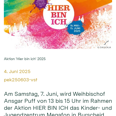
© DIAG/OKJA
Aktion 'Hier bin ich' 2025
Datum:
4. Juni 2025
Von:
pek250603-vst
Am Samstag, 7. Juni, wird Weihbischof
Ansgar Puff von 13 bis 15 Uhr im Rahmen
der Aktion HIER BIN ICH das Kinder- und
Jugendzentrum Megafon in Burscheid