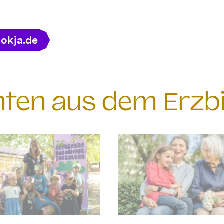
-okja.de
chten aus dem Erzb