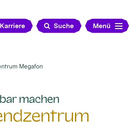
Karriere
Suche
Menü
zentrum Megafon
:
htbar machen
gendzentrum