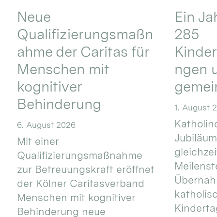
Neue
Ein Ja
Qualifizierungsmaßn
285
ahme der Caritas für
Kinder
Menschen mit
ngen u
kognitiver
gemei
Behinderung
1. August 
Katholino
6. August 2026
Jubiläum
Mit einer
gleichze
Qualifizierungsmaßnahme
Meilenste
zur Betreuungskraft eröffnet
Übernahm
der Kölner Caritasverband
katholis
Menschen mit kognitiver
Kinderta
Behinderung neue