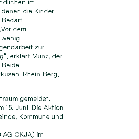
ndlichen im
n denen die Kinder
i Bedarf
 „Vor dem
r wenig
gendarbeit zur
“, erklärt Munz, der
. Beide
kusen, Rhein-Berg,
itraum gemeldet.
 15. Juni. Die Aktion
emeinde, Kommune und
(DiAG OKJA) im