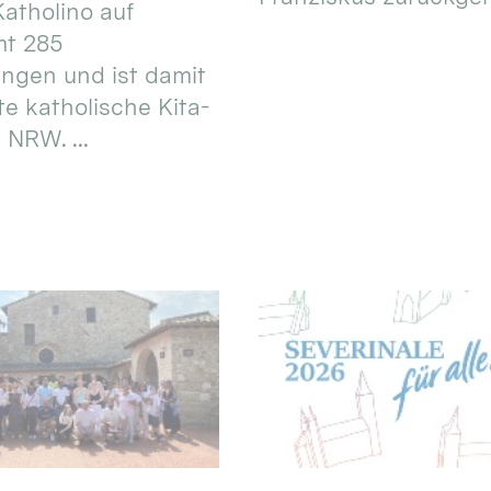
atholino auf
mt 285
ungen und ist damit
te katholische Kita-
 NRW. ...