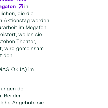
egafon
in
ichen, die die
Am Aktionstag werden
urarbeit im Megafon
stert, wollen sie
stehen Theater,
t, wird gemeinsam
t den
(DiAG OKJA) im
tungen der
. Bei der
elche Angebote sie