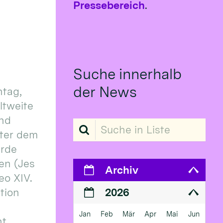
Pressebereich
.
Suche innerhalb
der News
tag,
eltweite
und
Suche in Liste
ter dem
erde
en (Jes
Archiv
eo XIV.
ition
2026
Jan
Feb
Mär
Apr
Mai
Jun
 ...