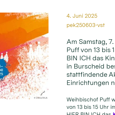
Datum:
4. Juni 2025
Von:
pek250603-vst
Am Samstag, 7. 
Puff von 13 bis
BIN ICH das Ki
in Burscheid be
stattfindende Ak
Einrichtungen n
Weihbischof Puff w
© DIAG/OKJA
von 13 bis 15 Uhr 
HIER BIN ICH das