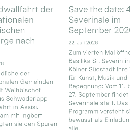
wallfahrt der
Save the date: 4
ationalen
Severinale im
ischen
September 202
orge nach
22. Juli 2026
Zum vierten Mal öffne
Basilika St. Severin i
26
Kölner Südstadt ihre
dliche der
für Kunst, Musik und
ionalen Gemeinden
Begegnung: Vom 11. 
t Weihbischof
27. September findet 
us Schwaderlapp
Severinale statt. Das
ahrt in Assisi.
Programm versteht s
am mit Ingbert
bewusst als Einladun
gten sie den Spuren
alle.