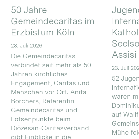
50 Jahre
Jugend
Gemeindecaritas im
Intern
Erzbistum Köln
Kathol
Seels
23. Juli 2026
Assisi
Die Gemeindecaritas
verbindet seit mehr als 50
23. Juli 20
Jahren kirchliches
52 Jugen
Engagement, Caritas und
internat
Menschen vor Ort. Anita
waren mi
Borchers, Referentin
Dominik
Gemeindecaritas und
auf Wallf
Lotsenpunkte beim
Gemeins
Diözesan-Caritasverband
Mühe fol
gibt Einblicke in die