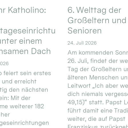
hr Katholino:
6. Welttag der
Großeltern und
tageseinrichtu
Senioren
nter einem
24. Juli 2026
nsamen Dach
Am kommenden Sonn
26. Juli, findet der w
2026
Tag der Großeltern 
 feiert sein erstes
älteren Menschen un
 und erreicht
Leitwort „Ich aber w
itig den nächsten
dich niemals vergess
in: Mit der
49,15)“ statt. Papst L
e weiterer 182
führt damit eine Trad
cher
weiter, die auf Papst
geseinrichtungen
Franziskus zurückgeht.