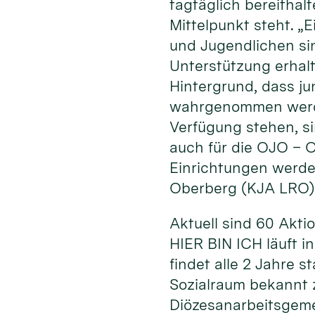
tagtäglich bereithal
Mittelpunkt steht. „
und Jugendlichen sin
Unterstützung erhal
Hintergrund, dass ju
wahrgenommen werden
Verfügung stehen, si
auch für die OJO – O
Einrichtungen werde
Oberberg (KJA LRO)
Aktuell sind 60 Akt
HIER BIN ICH läuft i
findet alle 2 Jahre 
Sozialraum bekannt z
Diözesanarbeitsgeme