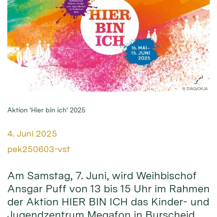
© DIAG/OKJA
Aktion 'Hier bin ich' 2025
Datum:
4. Juni 2025
Von:
pek250603-vst
Am Samstag, 7. Juni, wird Weihbischof
Ansgar Puff von 13 bis 15 Uhr im Rahmen
der Aktion HIER BIN ICH das Kinder- und
Jugendzentrum Megafon in Burscheid