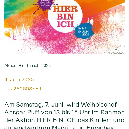
© DIAG/OKJA
Aktion 'Hier bin ich' 2025
Datum:
4. Juni 2025
Von:
pek250603-vst
Am Samstag, 7. Juni, wird Weihbischof
Ansgar Puff von 13 bis 15 Uhr im Rahmen
der Aktion HIER BIN ICH das Kinder- und
Jugendzentrum Megafon in Burscheid