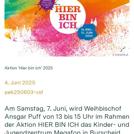
© DIAG/OKJA
Aktion 'Hier bin ich' 2025
Datum:
4. Juni 2025
Von:
pek250603-vst
Am Samstag, 7. Juni, wird Weihbischof
Ansgar Puff von 13 bis 15 Uhr im Rahmen
der Aktion HIER BIN ICH das Kinder- und
Jugendzentrum Megafon in Burscheid