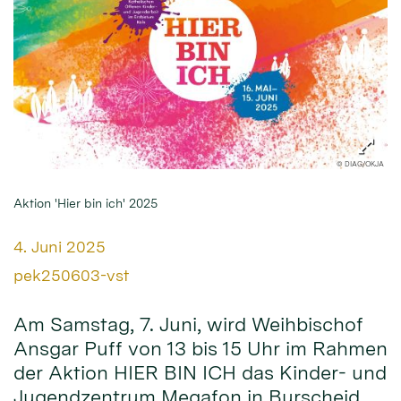
© DIAG/OKJA
Aktion 'Hier bin ich' 2025
Datum:
4. Juni 2025
Von:
pek250603-vst
Am Samstag, 7. Juni, wird Weihbischof
Ansgar Puff von 13 bis 15 Uhr im Rahmen
der Aktion HIER BIN ICH das Kinder- und
Jugendzentrum Megafon in Burscheid