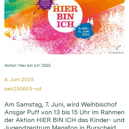
© DIAG/OKJA
Aktion 'Hier bin ich' 2025
Datum:
4. Juni 2025
Von:
pek250603-vst
Am Samstag, 7. Juni, wird Weihbischof
Ansgar Puff von 13 bis 15 Uhr im Rahmen
der Aktion HIER BIN ICH das Kinder- und
Jugendzentrum Megafon in Burscheid