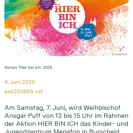
© DIAG/OKJA
Aktion 'Hier bin ich' 2025
Datum:
4. Juni 2025
Von:
pek250603-vst
Am Samstag, 7. Juni, wird Weihbischof
Ansgar Puff von 13 bis 15 Uhr im Rahmen
der Aktion HIER BIN ICH das Kinder- und
Jugendzentrum Megafon in Burscheid