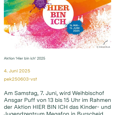
© DIAG/OKJA
Aktion 'Hier bin ich' 2025
Datum:
4. Juni 2025
Von:
pek250603-vst
Am Samstag, 7. Juni, wird Weihbischof
Ansgar Puff von 13 bis 15 Uhr im Rahmen
der Aktion HIER BIN ICH das Kinder- und
Jugendzentrum Megafon in Burscheid