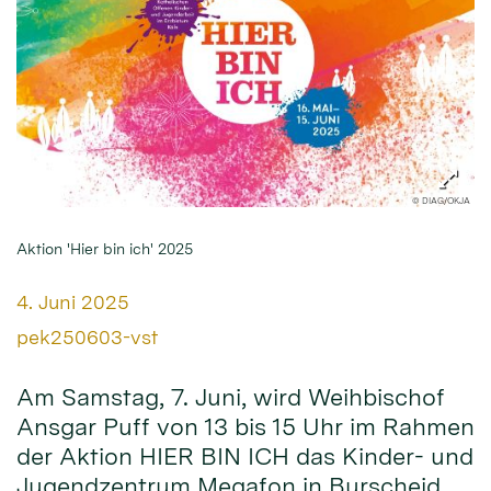
© DIAG/OKJA
Aktion 'Hier bin ich' 2025
Datum:
4. Juni 2025
Von:
pek250603-vst
Am Samstag, 7. Juni, wird Weihbischof
Ansgar Puff von 13 bis 15 Uhr im Rahmen
der Aktion HIER BIN ICH das Kinder- und
Jugendzentrum Megafon in Burscheid