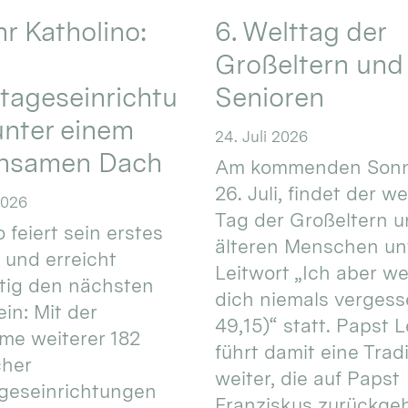
hr Katholino:
6. Welttag der
Großeltern und
tageseinrichtu
Senioren
nter einem
24. Juli 2026
nsamen Dach
Am kommenden Sonn
26. Juli, findet der w
2026
Tag der Großeltern 
 feiert sein erstes
älteren Menschen un
 und erreicht
Leitwort „Ich aber w
itig den nächsten
dich niemals vergess
in: Mit der
49,15)“ statt. Papst L
e weiterer 182
führt damit eine Trad
cher
weiter, die auf Papst
geseinrichtungen
Franziskus zurückgeht.