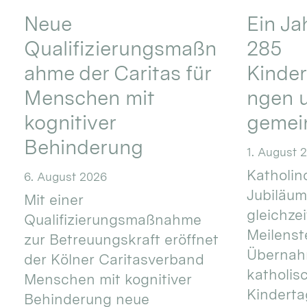
Neue
Ein Ja
Qualifizierungsmaßn
285
ahme der Caritas für
Kinder
Menschen mit
ngen u
kognitiver
gemei
Behinderung
1. August 
Katholino
6. August 2026
Jubiläum
Mit einer
gleichze
Qualifizierungsmaßnahme
Meilenste
zur Betreuungskraft eröffnet
Übernahm
der Kölner Caritasverband
katholis
Menschen mit kognitiver
Kinderta
Behinderung neue