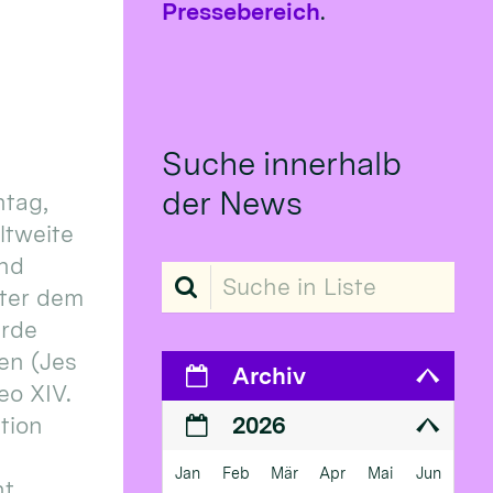
Pressebereich
.
Suche innerhalb
der News
tag,
eltweite
und
Suche in Liste
ter dem
erde
en (Jes
Archiv
eo XIV.
ition
2026
Jan
Feb
Mär
Apr
Mai
Jun
 ...