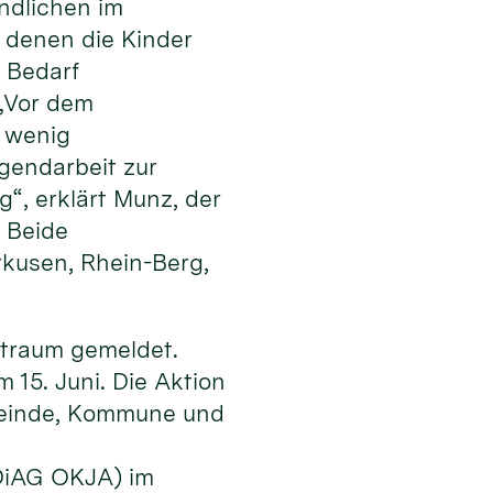
ndlichen im
n denen die Kinder
i Bedarf
 „Vor dem
r wenig
gendarbeit zur
“, erklärt Munz, der
. Beide
kusen, Rhein-Berg,
itraum gemeldet.
 15. Juni. Die Aktion
emeinde, Kommune und
(DiAG OKJA) im