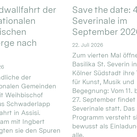
wallfahrt der
Save the date: 4
ationalen
Severinale im
ischen
September 202
orge nach
22. Juli 2026
Zum vierten Mal öffne
Basilika St. Severin i
26
Kölner Südstadt ihre
dliche der
für Kunst, Musik und
ionalen Gemeinden
Begegnung: Vom 11. 
t Weihbischof
27. September findet 
us Schwaderlapp
Severinale statt. Das
ahrt in Assisi.
Programm versteht s
am mit Ingbert
bewusst als Einladun
gten sie den Spuren
alle.