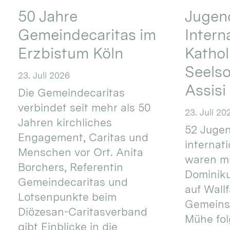
50 Jahre
Jugend
Gemeindecaritas im
Intern
Erzbistum Köln
Kathol
Seels
23. Juli 2026
Assisi
Die Gemeindecaritas
verbindet seit mehr als 50
23. Juli 20
Jahren kirchliches
52 Jugen
Engagement, Caritas und
internat
Menschen vor Ort. Anita
waren mi
Borchers, Referentin
Dominik
Gemeindecaritas und
auf Wallf
Lotsenpunkte beim
Gemeins
Diözesan-Caritasverband
Mühe fol
gibt Einblicke in die