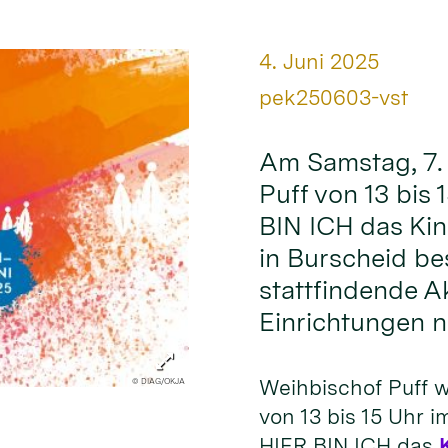
Datum:
4. Juni 2025
Von:
pek250603-vst
Am Samstag, 7. 
Puff von 13 bis
BIN ICH das Ki
in Burscheid be
stattfindende Ak
Einrichtungen n
Weihbischof Puff w
© DIAG/OKJA
von 13 bis 15 Uhr 
HIER BIN ICH das