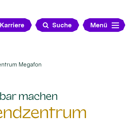
Karriere
Suche
Menü
zentrum Megafon
:
htbar machen
gendzentrum