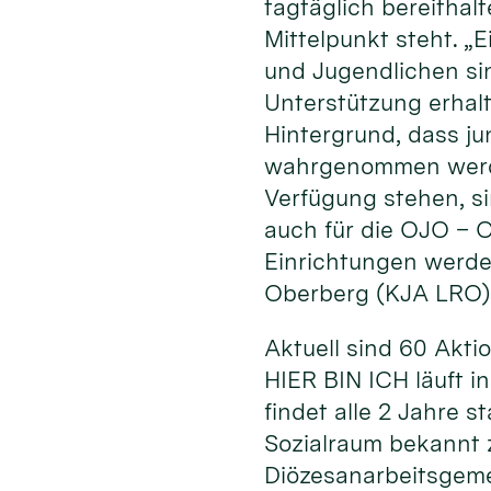
tagtäglich bereithal
Mittelpunkt steht. „
und Jugendlichen sin
Unterstützung erhal
Hintergrund, dass ju
wahrgenommen werden
Verfügung stehen, si
auch für die OJO – O
Einrichtungen werde
Oberberg (KJA LRO)
Aktuell sind 60 Akt
HIER BIN ICH läuft i
findet alle 2 Jahre 
Sozialraum bekannt z
Diözesanarbeitsgeme