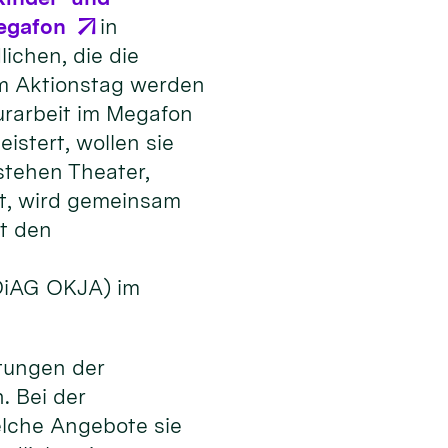
egafon
in
ichen, die die
Am Aktionstag werden
urarbeit im Megafon
stert, wollen sie
stehen Theater,
t, wird gemeinsam
t den
(DiAG OKJA) im
tungen der
. Bei der
elche Angebote sie