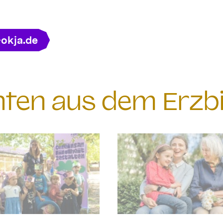
-okja.de
chten aus dem Erzb