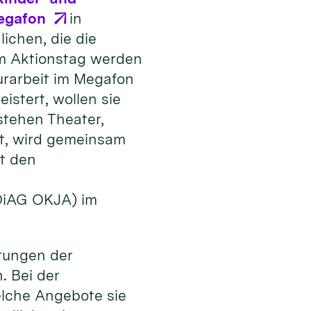
egafon
in
ichen, die die
Am Aktionstag werden
urarbeit im Megafon
stert, wollen sie
stehen Theater,
t, wird gemeinsam
t den
(DiAG OKJA) im
tungen der
. Bei der
elche Angebote sie