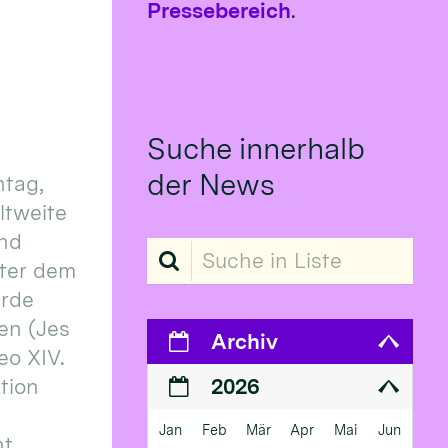
Pressebereich
.
Suche innerhalb
der News
tag,
eltweite
und
Suche in Liste
ter dem
erde
en (Jes
Archiv
eo XIV.
ition
2026
Jan
Feb
Mär
Apr
Mai
Jun
 ...