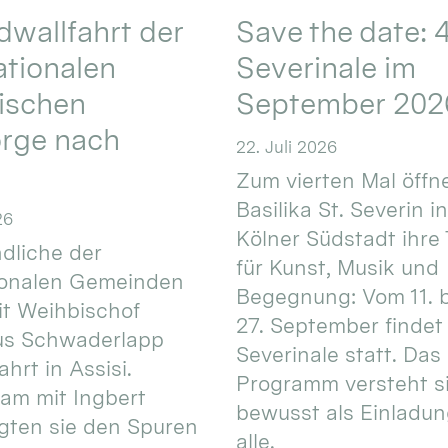
wallfahrt der
Save the date: 4
ationalen
Severinale im
ischen
September 202
orge nach
22. Juli 2026
Zum vierten Mal öffne
Basilika St. Severin i
26
Kölner Südstadt ihre
dliche der
für Kunst, Musik und
ionalen Gemeinden
Begegnung: Vom 11. 
t Weihbischof
27. September findet 
us Schwaderlapp
Severinale statt. Das
ahrt in Assisi.
Programm versteht s
am mit Ingbert
bewusst als Einladun
gten sie den Spuren
alle.