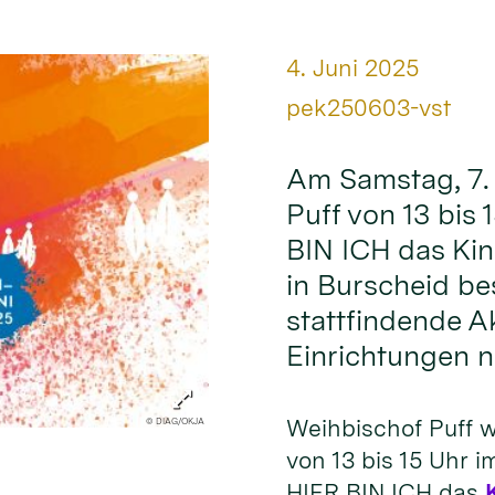
Datum:
4. Juni 2025
Von:
pek250603-vst
Am Samstag, 7. 
Puff von 13 bis
BIN ICH das Ki
in Burscheid be
stattfindende Ak
Einrichtungen n
Weihbischof Puff w
© DIAG/OKJA
von 13 bis 15 Uhr 
HIER BIN ICH das