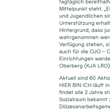
tagtäglich bereithal
Mittelpunkt steht. „
und Jugendlichen sin
Unterstützung erhal
Hintergrund, dass ju
wahrgenommen werden
Verfügung stehen, si
auch für die OJO – O
Einrichtungen werde
Oberberg (KJA LRO)
Aktuell sind 60 Akt
HIER BIN ICH läuft i
findet alle 2 Jahre 
Sozialraum bekannt z
Diözesanarbeitsgeme