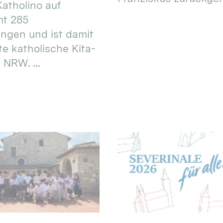
atholino auf
mt 285
ungen und ist damit
te katholische Kita-
 NRW. ...