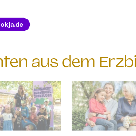
-okja.de
chten aus dem Erzb