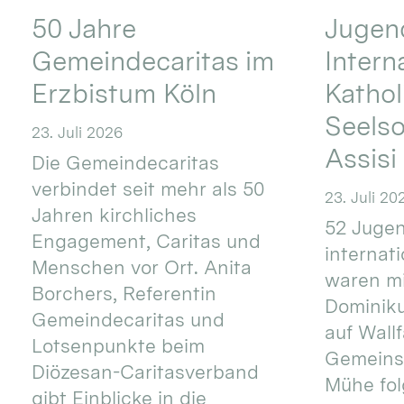
50 Jahre
Jugend
Gemeindecaritas im
Intern
Erzbistum Köln
Kathol
Seels
23. Juli 2026
Assisi
Die Gemeindecaritas
verbindet seit mehr als 50
23. Juli 20
Jahren kirchliches
52 Jugen
Engagement, Caritas und
internat
Menschen vor Ort. Anita
waren mi
Borchers, Referentin
Dominik
Gemeindecaritas und
auf Wallf
Lotsenpunkte beim
Gemeins
Diözesan-Caritasverband
Mühe fol
gibt Einblicke in die