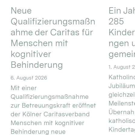
Neue
Ein Ja
Qualifizierungsmaßn
285
ahme der Caritas für
Kinder
Menschen mit
ngen u
kognitiver
gemei
Behinderung
1. August 
Katholino
6. August 2026
Jubiläum
Mit einer
gleichze
Qualifizierungsmaßnahme
Meilenste
zur Betreuungskraft eröffnet
Übernahm
der Kölner Caritasverband
katholis
Menschen mit kognitiver
Kinderta
Behinderung neue