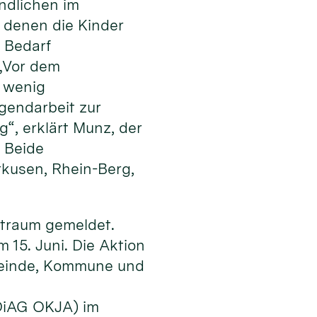
ndlichen im
n denen die Kinder
i Bedarf
 „Vor dem
r wenig
gendarbeit zur
“, erklärt Munz, der
. Beide
kusen, Rhein-Berg,
itraum gemeldet.
 15. Juni. Die Aktion
emeinde, Kommune und
(DiAG OKJA) im