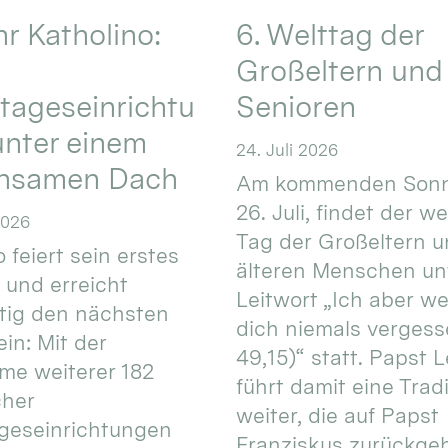
hr Katholino:
6. Welttag der
Großeltern und
tageseinrichtu
Senioren
nter einem
24. Juli 2026
nsamen Dach
Am kommenden Sonn
26. Juli, findet der w
2026
Tag der Großeltern 
 feiert sein erstes
älteren Menschen un
 und erreicht
Leitwort „Ich aber w
itig den nächsten
dich niemals vergess
in: Mit der
49,15)“ statt. Papst L
e weiterer 182
führt damit eine Trad
cher
weiter, die auf Papst
geseinrichtungen
Franziskus zurückgeht.