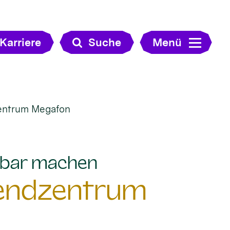
Karriere
Suche
Menü
zentrum Megafon
:
htbar machen
gendzentrum