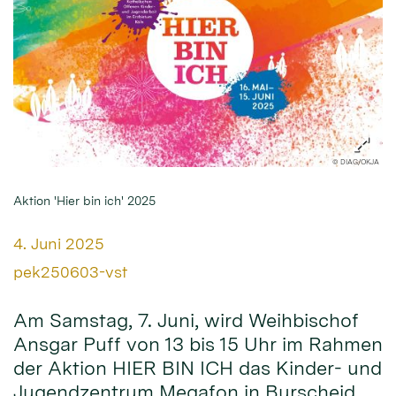
© DIAG/OKJA
Aktion 'Hier bin ich' 2025
Datum:
4. Juni 2025
Von:
pek250603-vst
Am Samstag, 7. Juni, wird Weihbischof
Ansgar Puff von 13 bis 15 Uhr im Rahmen
der Aktion HIER BIN ICH das Kinder- und
Jugendzentrum Megafon in Burscheid