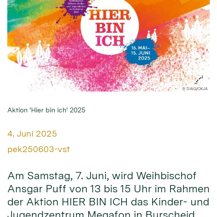
© DIAG/OKJA
Aktion 'Hier bin ich' 2025
Datum:
4. Juni 2025
Von:
pek250603-vst
Am Samstag, 7. Juni, wird Weihbischof
Ansgar Puff von 13 bis 15 Uhr im Rahmen
der Aktion HIER BIN ICH das Kinder- und
Jugendzentrum Megafon in Burscheid