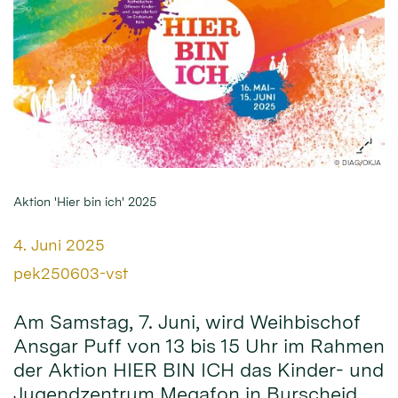
© DIAG/OKJA
Aktion 'Hier bin ich' 2025
Datum:
4. Juni 2025
Von:
pek250603-vst
Am Samstag, 7. Juni, wird Weihbischof
Ansgar Puff von 13 bis 15 Uhr im Rahmen
der Aktion HIER BIN ICH das Kinder- und
Jugendzentrum Megafon in Burscheid