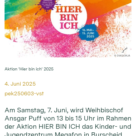
© DIAG/OKJA
Aktion 'Hier bin ich' 2025
Datum:
4. Juni 2025
Von:
pek250603-vst
Am Samstag, 7. Juni, wird Weihbischof
Ansgar Puff von 13 bis 15 Uhr im Rahmen
der Aktion HIER BIN ICH das Kinder- und
Jugendzentrum Megafon in Burscheid