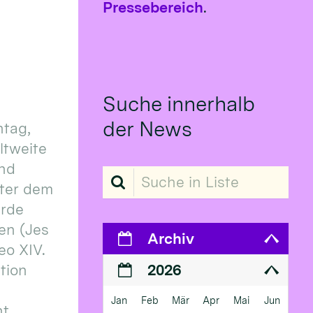
Pressebereich
.
Suche innerhalb
der News
tag,
eltweite
und
Suche in Liste
ter dem
erde
en (Jes
Archiv
eo XIV.
ition
2026
Jan
Feb
Mär
Apr
Mai
Jun
 ...