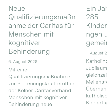
Neue
Ein Ja
Qualifizierungsmaßn
285
ahme der Caritas für
Kinder
Menschen mit
ngen u
kognitiver
gemei
Behinderung
1. August 
Katholino
6. August 2026
Jubiläum
Mit einer
gleichze
Qualifizierungsmaßnahme
Meilenste
zur Betreuungskraft eröffnet
Übernahm
der Kölner Caritasverband
katholis
Menschen mit kognitiver
Kinderta
Behinderung neue