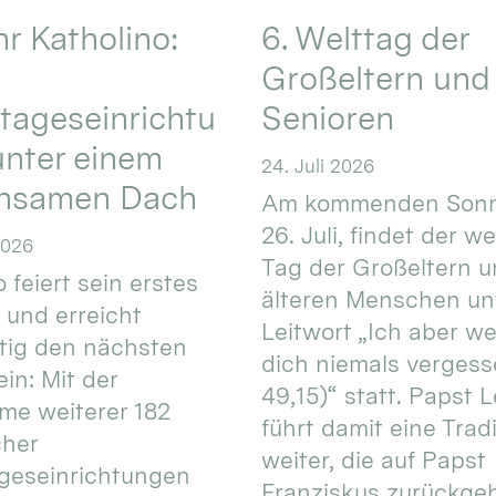
hr Katholino:
6. Welttag der
Großeltern und
tageseinrichtu
Senioren
nter einem
24. Juli 2026
nsamen Dach
Am kommenden Sonn
26. Juli, findet der w
2026
Tag der Großeltern 
 feiert sein erstes
älteren Menschen un
 und erreicht
Leitwort „Ich aber w
itig den nächsten
dich niemals vergess
in: Mit der
49,15)“ statt. Papst L
e weiterer 182
führt damit eine Trad
cher
weiter, die auf Papst
geseinrichtungen
Franziskus zurückgeht.