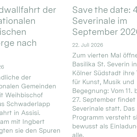
wallfahrt der
Save the date: 4
ationalen
Severinale im
ischen
September 202
orge nach
22. Juli 2026
Zum vierten Mal öffne
Basilika St. Severin i
26
Kölner Südstadt ihre
dliche der
für Kunst, Musik und
ionalen Gemeinden
Begegnung: Vom 11. 
t Weihbischof
27. September findet 
us Schwaderlapp
Severinale statt. Das
ahrt in Assisi.
Programm versteht s
am mit Ingbert
bewusst als Einladun
gten sie den Spuren
alle.