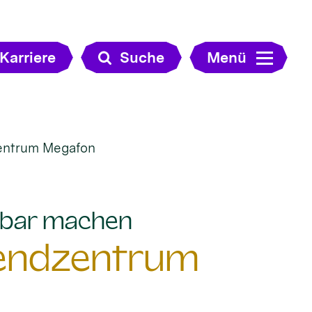
Karriere
Suche
Menü
zentrum Megafon
:
htbar machen
gendzentrum