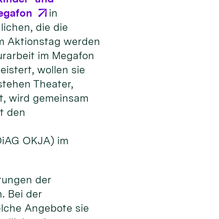
egafon
in
ichen, die die
Am Aktionstag werden
urarbeit im Megafon
stert, wollen sie
stehen Theater,
t, wird gemeinsam
t den
(DiAG OKJA) im
tungen der
. Bei der
elche Angebote sie