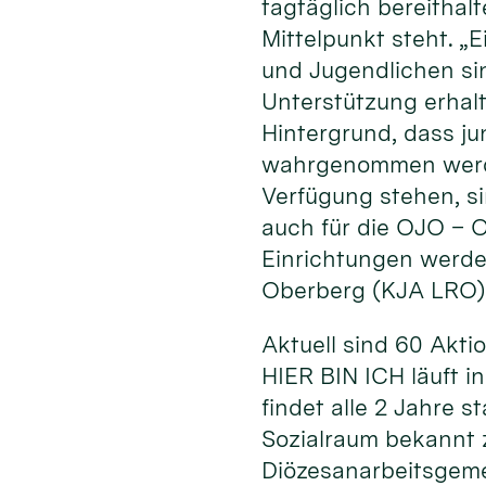
tagtäglich bereithal
Mittelpunkt steht. „
und Jugendlichen sin
Unterstützung erhal
Hintergrund, dass ju
wahrgenommen werden
Verfügung stehen, si
auch für die OJO – O
Einrichtungen werde
Oberberg (KJA LRO)
Aktuell sind 60 Akt
HIER BIN ICH läuft i
findet alle 2 Jahre 
Sozialraum bekannt z
Diözesanarbeitsgeme