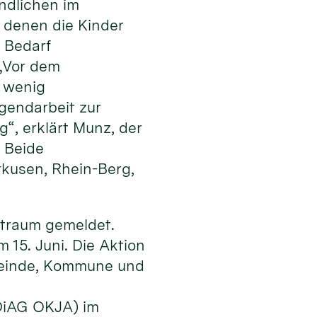
ndlichen im
n denen die Kinder
i Bedarf
 „Vor dem
r wenig
gendarbeit zur
“, erklärt Munz, der
. Beide
kusen, Rhein-Berg,
itraum gemeldet.
 15. Juni. Die Aktion
emeinde, Kommune und
(DiAG OKJA) im