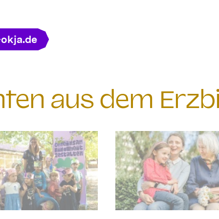
-okja.de
chten aus dem Erzb