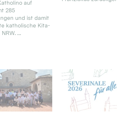
atholino auf
mt 285
ungen und ist damit
te katholische Kita-
 NRW. ...