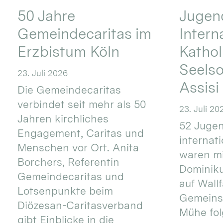
50 Jahre
Jugend
Gemeindecaritas im
Intern
Erzbistum Köln
Kathol
Seels
23. Juli 2026
Assisi
Die Gemeindecaritas
verbindet seit mehr als 50
23. Juli 20
Jahren kirchliches
52 Jugen
Engagement, Caritas und
internat
Menschen vor Ort. Anita
waren mi
Borchers, Referentin
Dominik
Gemeindecaritas und
auf Wallf
Lotsenpunkte beim
Gemeins
Diözesan-Caritasverband
Mühe fol
gibt Einblicke in die