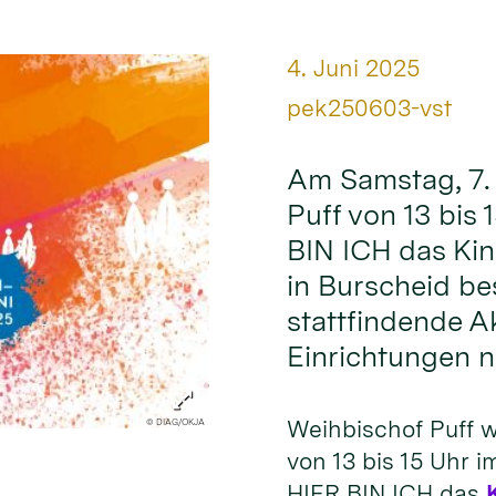
Datum:
4. Juni 2025
Von:
pek250603-vst
Am Samstag, 7. 
Puff von 13 bis
BIN ICH das Ki
in Burscheid be
stattfindende Ak
Einrichtungen n
Weihbischof Puff w
© DIAG/OKJA
von 13 bis 15 Uhr 
HIER BIN ICH das