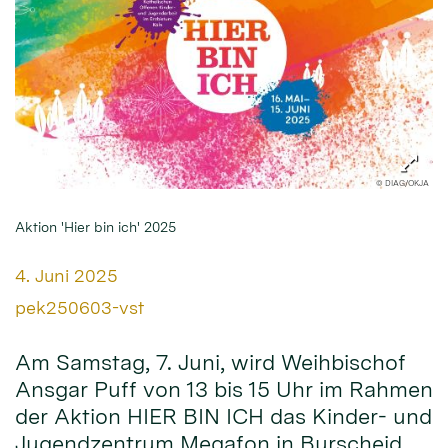
© DIAG/OKJA
Aktion 'Hier bin ich' 2025
Datum:
4. Juni 2025
Von:
pek250603-vst
Am Samstag, 7. Juni, wird Weihbischof
Ansgar Puff von 13 bis 15 Uhr im Rahmen
der Aktion HIER BIN ICH das Kinder- und
Jugendzentrum Megafon in Burscheid