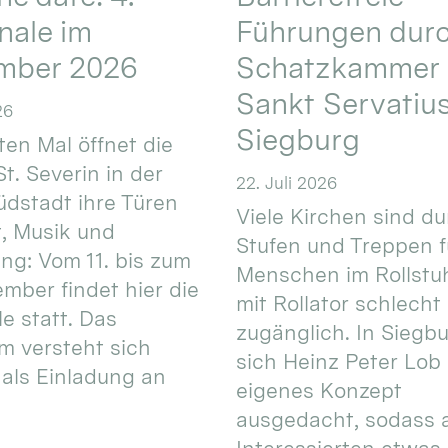
nale im
Führungen durc
mber 2026
Schatzkammer 
Sankt Servatius
26
Siegburg
ten Mal öffnet die
St. Severin in der
22. Juli 2026
üdstadt ihre Türen
Viele Kirchen sind d
t, Musik und
Stufen und Treppen f
g: Vom 11. bis zum
Menschen im Rollstuh
ember findet hier die
mit Rollator schlecht
e statt. Das
zugänglich. In Siegb
 versteht sich
sich Heinz Peter Lob 
als Einladung an
eigenes Konzept
ausgedacht, sodass a