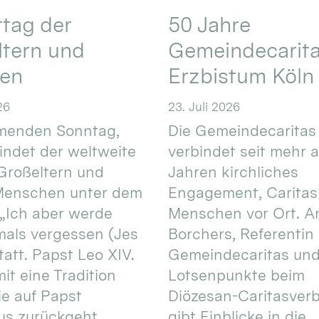
ttag der
50 Jahre
ltern und
Gemeindecarita
ren
Erzbistum Köln
26
23. Juli 2026
enden Sonntag,
Die Gemeindecaritas
 findet der weltweite
verbindet seit mehr a
Großeltern und
Jahren kirchliches
 Menschen unter dem
Engagement, Caritas
 „Ich aber werde
Menschen vor Ort. An
mals vergessen (Jes
Borchers, Referentin
tatt. Papst Leo XIV.
Gemeindecaritas un
it eine Tradition
Lotsenpunkte beim
ie auf Papst
Diözesan-Caritasver
s zurückgeht. ...
gibt Einblicke in die