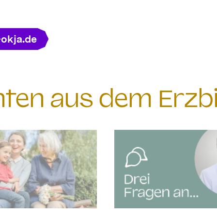
-okja.de
chten aus dem Erzb