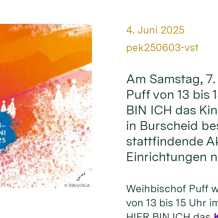
Datum:
4. Juni 2025
Von:
pek250603-vst
Am Samstag, 7. 
Puff von 13 bis
BIN ICH das Ki
in Burscheid be
stattfindende Ak
Einrichtungen n
Weihbischof Puff w
© DIAG/OKJA
von 13 bis 15 Uhr 
HIER BIN ICH das