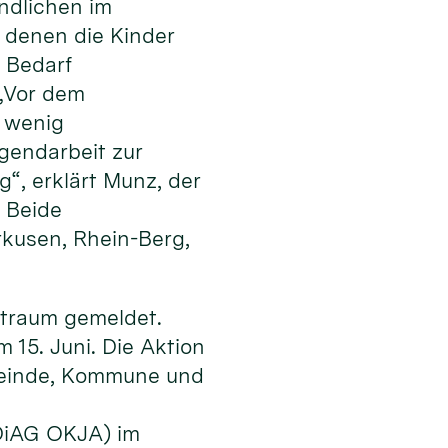
ndlichen im
n denen die Kinder
i Bedarf
 „Vor dem
r wenig
gendarbeit zur
“, erklärt Munz, der
. Beide
kusen, Rhein-Berg,
itraum gemeldet.
 15. Juni. Die Aktion
emeinde, Kommune und
(DiAG OKJA) im