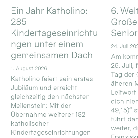
Ein Jahr Katholino:
6. Wel
285
Große
Kindertageseinrichtu
Senio
ngen unter einem
24. Juli 20
gemeinsamen Dach
Am komm
26. Juli,
1. August 2026
Tag der 
Katholino feiert sein erstes
älteren
Jubiläum und erreicht
Leitwort
gleichzeitig den nächsten
dich nie
Meilenstein: Mit der
49,15)“ s
Übernahme weiterer 182
führt dam
katholischer
weiter, d
Kindertageseinrichtungen
Franzisku