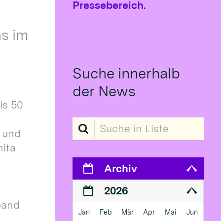
Pressebereich
.
s im
Suche innerhalb
der News
ls 50
Suche in Liste
 und
ita
Archiv
d
2026
band
Jan
Feb
Mär
Apr
Mai
Jun