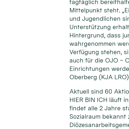
tagtäglich bereithal
Mittelpunkt steht. „
und Jugendlichen sin
Unterstützung erhal
Hintergrund, dass ju
wahrgenommen werden
Verfügung stehen, si
auch für die OJO – O
Einrichtungen werde
Oberberg (KJA LRO)
Aktuell sind 60 Akt
HIER BIN ICH läuft i
findet alle 2 Jahre 
Sozialraum bekannt z
Diözesanarbeitsgeme