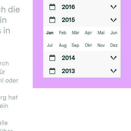
2016
h die
in
2015
 in
Jan
Feb
Mär
Apr
Mai
Jun
Jul
Aug
Sep
Okt
Nov
Dez
2014
urch
2013
ür
l oder
urg hat
ein
lle