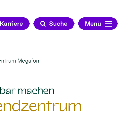
Karriere
Suche
Menü
zentrum Megafon
:
htbar machen
gendzentrum