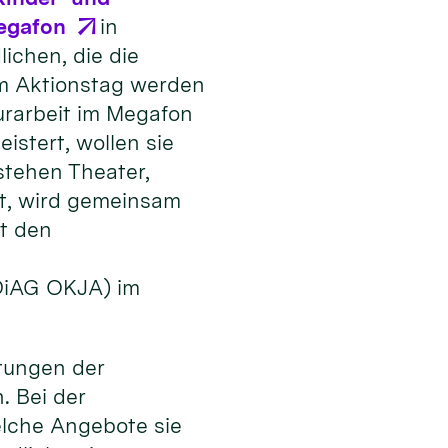
egafon
in
ichen, die die
Am Aktionstag werden
urarbeit im Megafon
stert, wollen sie
stehen Theater,
t, wird gemeinsam
t den
(DiAG OKJA) im
tungen der
. Bei der
elche Angebote sie