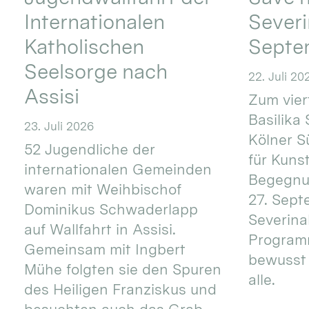
Internationalen
Severi
Katholischen
Septe
Seelsorge nach
22. Juli 20
Assisi
Zum vier
Basilika 
23. Juli 2026
Kölner S
52 Jugendliche der
für Kuns
internationalen Gemeinden
Begegnun
waren mit Weihbischof
27. Sept
Dominikus Schwaderlapp
Severinal
auf Wallfahrt in Assisi.
Programm
Gemeinsam mit Ingbert
bewusst 
Mühe folgten sie den Spuren
alle.
des Heiligen Franziskus und