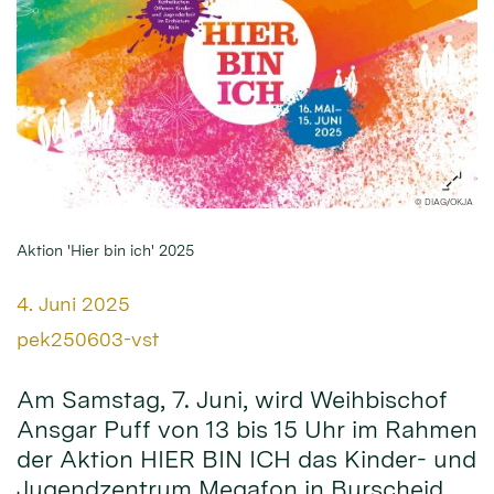
© DIAG/OKJA
Aktion 'Hier bin ich' 2025
Datum:
4. Juni 2025
Von:
pek250603-vst
Am Samstag, 7. Juni, wird Weihbischof
Ansgar Puff von 13 bis 15 Uhr im Rahmen
der Aktion HIER BIN ICH das Kinder- und
Jugendzentrum Megafon in Burscheid