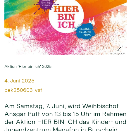
© DIAG/OKJA
Aktion 'Hier bin ich' 2025
Datum:
4. Juni 2025
Von:
pek250603-vst
Am Samstag, 7. Juni, wird Weihbischof
Ansgar Puff von 13 bis 15 Uhr im Rahmen
der Aktion HIER BIN ICH das Kinder- und
Jugendzentrum Megafon in Burscheid