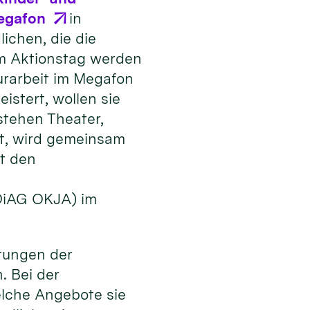
egafon
in
ichen, die die
Am Aktionstag werden
urarbeit im Megafon
stert, wollen sie
stehen Theater,
t, wird gemeinsam
t den
(DiAG OKJA) im
tungen der
. Bei der
elche Angebote sie