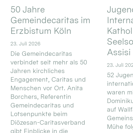
50 Jahre
Jugend
Gemeindecaritas im
Intern
Erzbistum Köln
Kathol
Seels
23. Juli 2026
Assisi
Die Gemeindecaritas
verbindet seit mehr als 50
23. Juli 20
Jahren kirchliches
52 Jugen
Engagement, Caritas und
internat
Menschen vor Ort. Anita
waren mi
Borchers, Referentin
Dominik
Gemeindecaritas und
auf Wallf
Lotsenpunkte beim
Gemeins
Diözesan-Caritasverband
Mühe fol
gibt Einblicke in die