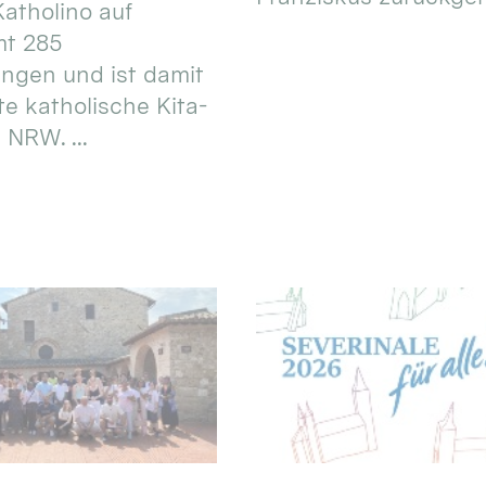
atholino auf
mt 285
ungen und ist damit
te katholische Kita-
 NRW. ...