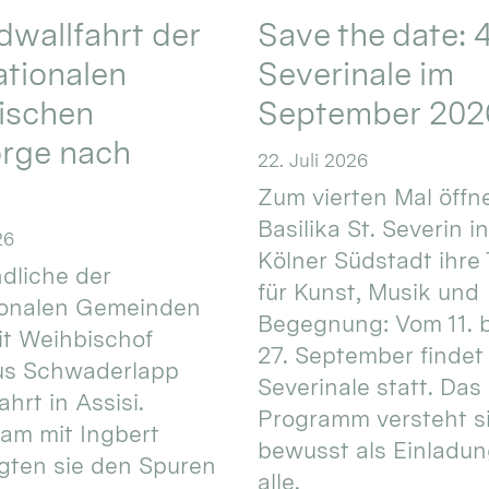
wallfahrt der
Save the date: 4
ationalen
Severinale im
ischen
September 202
orge nach
22. Juli 2026
Zum vierten Mal öffne
Basilika St. Severin i
26
Kölner Südstadt ihre
dliche der
für Kunst, Musik und
ionalen Gemeinden
Begegnung: Vom 11. 
t Weihbischof
27. September findet 
us Schwaderlapp
Severinale statt. Das
ahrt in Assisi.
Programm versteht s
am mit Ingbert
bewusst als Einladun
gten sie den Spuren
alle.