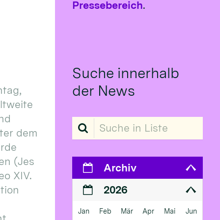
Pressebereich
.
Suche innerhalb
der News
tag,
eltweite
und
Suche in Liste
ter dem
erde
en (Jes
Archiv
eo XIV.
ition
2026
Jan
Feb
Mär
Apr
Mai
Jun
 ...