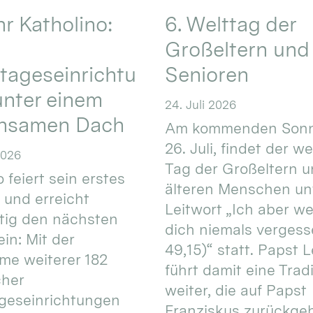
hr Katholino:
6. Welttag der
Großeltern und
tageseinrichtu
Senioren
nter einem
24. Juli 2026
nsamen Dach
Am kommenden Sonn
26. Juli, findet der w
2026
Tag der Großeltern 
 feiert sein erstes
älteren Menschen un
 und erreicht
Leitwort „Ich aber w
itig den nächsten
dich niemals vergess
in: Mit der
49,15)“ statt. Papst L
e weiterer 182
führt damit eine Trad
cher
weiter, die auf Papst
geseinrichtungen
Franziskus zurückgeht.