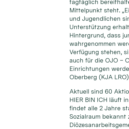
tagtäglich bereithal
Mittelpunkt steht. „
und Jugendlichen sin
Unterstützung erhal
Hintergrund, dass ju
wahrgenommen werden
Verfügung stehen, si
auch für die OJO – O
Einrichtungen werde
Oberberg (KJA LRO)
Aktuell sind 60 Akt
HIER BIN ICH läuft i
findet alle 2 Jahre 
Sozialraum bekannt z
Diözesanarbeitsgeme