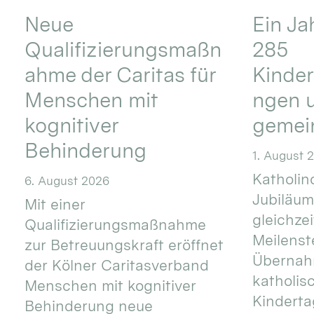
Neue
Ein Ja
Qualifizierungsmaßn
285
ahme der Caritas für
Kinder
Menschen mit
ngen u
kognitiver
gemei
Behinderung
1. August 
Katholino
6. August 2026
Jubiläum
Mit einer
gleichze
Qualifizierungsmaßnahme
Meilenste
zur Betreuungskraft eröffnet
Übernahm
der Kölner Caritasverband
katholis
Menschen mit kognitiver
Kinderta
Behinderung neue