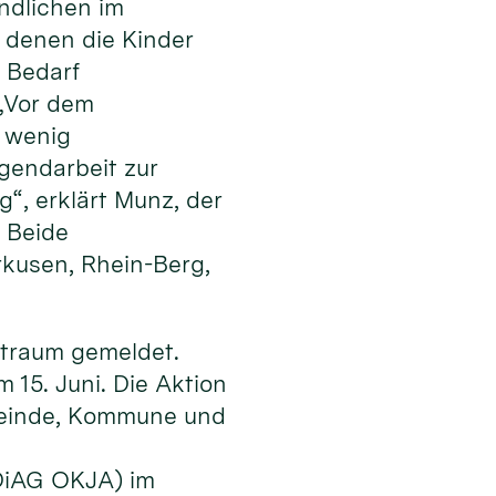
ndlichen im
n denen die Kinder
i Bedarf
 „Vor dem
r wenig
gendarbeit zur
“, erklärt Munz, der
. Beide
kusen, Rhein-Berg,
itraum gemeldet.
 15. Juni. Die Aktion
emeinde, Kommune und
(DiAG OKJA) im