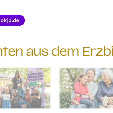
-okja.de
chten aus dem Erzb