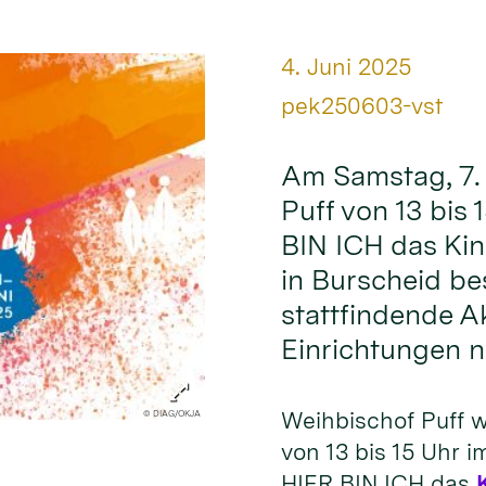
Datum:
4. Juni 2025
Von:
pek250603-vst
Am Samstag, 7. 
Puff von 13 bis
BIN ICH das Ki
in Burscheid be
stattfindende Ak
Einrichtungen n
Weihbischof Puff w
© DIAG/OKJA
von 13 bis 15 Uhr 
HIER BIN ICH das