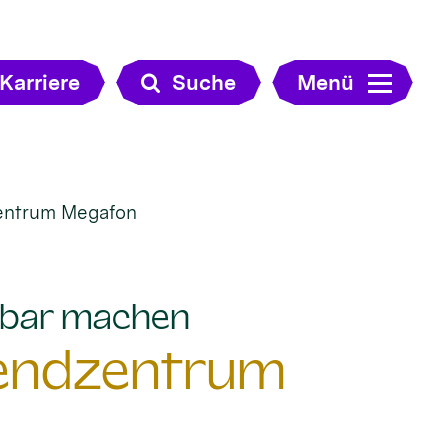
Karriere
Suche
Menü
zentrum Megafon
:
htbar machen
gendzentrum