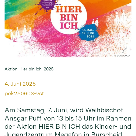
© DIAG/OKJA
Aktion 'Hier bin ich' 2025
Datum:
4. Juni 2025
Von:
pek250603-vst
Am Samstag, 7. Juni, wird Weihbischof
Ansgar Puff von 13 bis 15 Uhr im Rahmen
der Aktion HIER BIN ICH das Kinder- und
Jugendzentrum Megafon in Burscheid