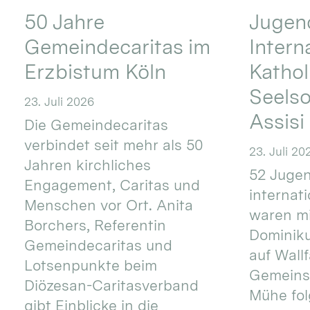
50 Jahre
Jugend
Gemeindecaritas im
Intern
Erzbistum Köln
Kathol
Seels
23. Juli 2026
Assisi
Die Gemeindecaritas
verbindet seit mehr als 50
23. Juli 20
Jahren kirchliches
52 Jugen
Engagement, Caritas und
internat
Menschen vor Ort. Anita
waren mi
Borchers, Referentin
Dominik
Gemeindecaritas und
auf Wallf
Lotsenpunkte beim
Gemeins
Diözesan-Caritasverband
Mühe fol
gibt Einblicke in die