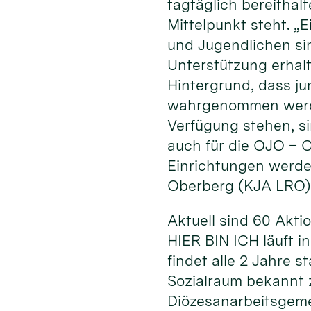
tagtäglich bereithal
Mittelpunkt steht. „
und Jugendlichen sin
Unterstützung erhal
Hintergrund, dass ju
wahrgenommen werden
Verfügung stehen, si
auch für die OJO – O
Einrichtungen werde
Oberberg (KJA LRO)
Aktuell sind 60 Akt
HIER BIN ICH läuft i
findet alle 2 Jahre 
Sozialraum bekannt z
Diözesanarbeitsgeme