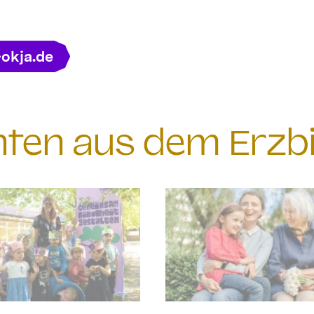
-okja.de
chten aus dem Erzb