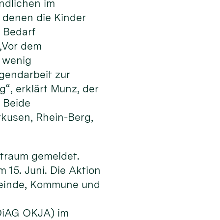
ndlichen im
n denen die Kinder
i Bedarf
 „Vor dem
r wenig
gendarbeit zur
“, erklärt Munz, der
. Beide
kusen, Rhein-Berg,
itraum gemeldet.
 15. Juni. Die Aktion
emeinde, Kommune und
(DiAG OKJA) im