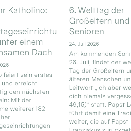
hr Katholino:
6. Welttag der
Großeltern und
tageseinrichtu
Senioren
nter einem
24. Juli 2026
nsamen Dach
Am kommenden Sonn
26. Juli, findet der w
2026
Tag der Großeltern 
 feiert sein erstes
älteren Menschen un
 und erreicht
Leitwort „Ich aber w
itig den nächsten
dich niemals vergess
in: Mit der
49,15)“ statt. Papst L
e weiterer 182
führt damit eine Trad
cher
weiter, die auf Papst
geseinrichtungen
Franziskus zurückgeht.