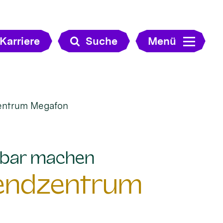
Karriere
Suche
Menü
zentrum Megafon
:
htbar machen
gendzentrum