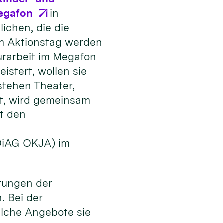
egafon
in
ichen, die die
Am Aktionstag werden
urarbeit im Megafon
stert, wollen sie
stehen Theater,
t, wird gemeinsam
t den
(DiAG OKJA) im
tungen der
. Bei der
elche Angebote sie