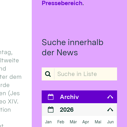
Pressebereich
.
Suche innerhalb
der News
tag,
eltweite
und
Suche in Liste
ter dem
erde
en (Jes
Archiv
eo XIV.
ition
2026
Jan
Feb
Mär
Apr
Mai
Jun
 ...