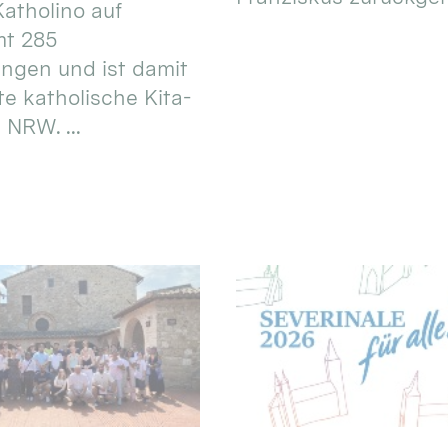
atholino auf
mt 285
ungen und ist damit
te katholische Kita-
 NRW. ...