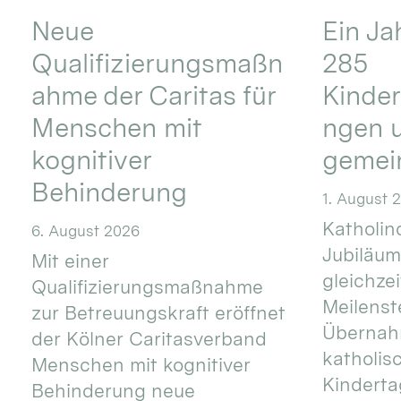
Neue
Ein Ja
Qualifizierungsmaßn
285
ahme der Caritas für
Kinder
Menschen mit
ngen u
kognitiver
gemei
Behinderung
1. August 
Katholino
6. August 2026
Jubiläum
Mit einer
gleichze
Qualifizierungsmaßnahme
Meilenste
zur Betreuungskraft eröffnet
Übernahm
der Kölner Caritasverband
katholis
Menschen mit kognitiver
Kinderta
Behinderung neue