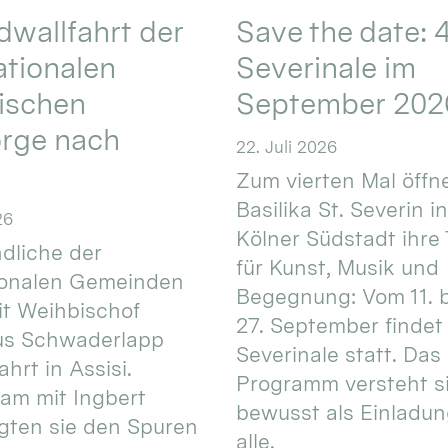
wallfahrt der
Save the date: 4
ationalen
Severinale im
ischen
September 202
orge nach
22. Juli 2026
Zum vierten Mal öffne
Basilika St. Severin i
26
Kölner Südstadt ihre
dliche der
für Kunst, Musik und
ionalen Gemeinden
Begegnung: Vom 11. 
t Weihbischof
27. September findet 
us Schwaderlapp
Severinale statt. Das
ahrt in Assisi.
Programm versteht s
am mit Ingbert
bewusst als Einladun
gten sie den Spuren
alle.