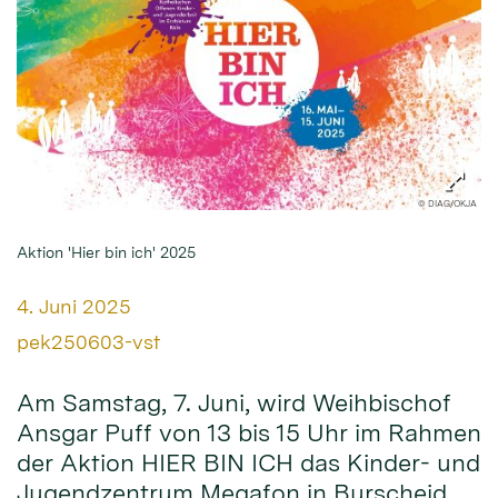
© DIAG/OKJA
Aktion 'Hier bin ich' 2025
Datum:
4. Juni 2025
Von:
pek250603-vst
Am Samstag, 7. Juni, wird Weihbischof
Ansgar Puff von 13 bis 15 Uhr im Rahmen
der Aktion HIER BIN ICH das Kinder- und
Jugendzentrum Megafon in Burscheid