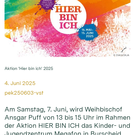
© DIAG/OKJA
Aktion 'Hier bin ich' 2025
Datum:
4. Juni 2025
Von:
pek250603-vst
Am Samstag, 7. Juni, wird Weihbischof
Ansgar Puff von 13 bis 15 Uhr im Rahmen
der Aktion HIER BIN ICH das Kinder- und
Jugendzentrum Megafon in Burscheid