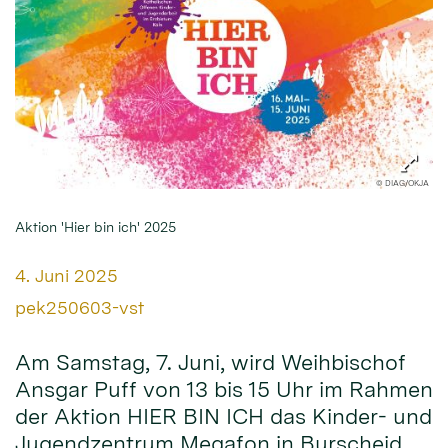
© DIAG/OKJA
Aktion 'Hier bin ich' 2025
Datum:
4. Juni 2025
Von:
pek250603-vst
Am Samstag, 7. Juni, wird Weihbischof
Ansgar Puff von 13 bis 15 Uhr im Rahmen
der Aktion HIER BIN ICH das Kinder- und
Jugendzentrum Megafon in Burscheid