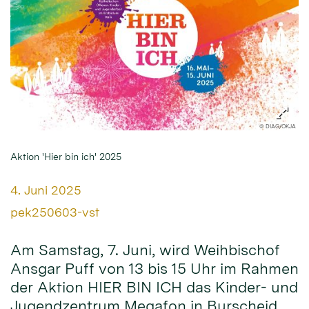
© DIAG/OKJA
Aktion 'Hier bin ich' 2025
Datum:
4. Juni 2025
Von:
pek250603-vst
Am Samstag, 7. Juni, wird Weihbischof
Ansgar Puff von 13 bis 15 Uhr im Rahmen
der Aktion HIER BIN ICH das Kinder- und
Jugendzentrum Megafon in Burscheid