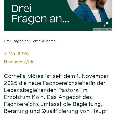
© Erzbistum Köln
Drei Fragen an: Cornelia Möres
Datum:
7. Mai 2026
Von:
Newsdesk/kla
Cornelia Möres ist seit dem 1. November
2025 die neue Fachbereichsleiterin der
Lebensbegleitenden Pastoral im
Erzbistum Köln. Das Angebot des
Fachbereichs umfasst die Begleitung,
Beratung und Qualifizierung von Haupt-