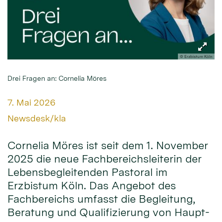
© Erzbistum Köln
Drei Fragen an: Cornelia Möres
Datum:
7. Mai 2026
Von:
Newsdesk/kla
Cornelia Möres ist seit dem 1. November
2025 die neue Fachbereichsleiterin der
Lebensbegleitenden Pastoral im
Erzbistum Köln. Das Angebot des
Fachbereichs umfasst die Begleitung,
Beratung und Qualifizierung von Haupt-