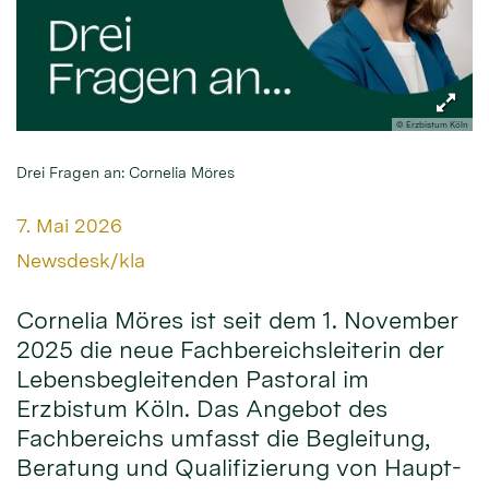
© Erzbistum Köln
Drei Fragen an: Cornelia Möres
Datum:
7. Mai 2026
Von:
Newsdesk/kla
Cornelia Möres ist seit dem 1. November
2025 die neue Fachbereichsleiterin der
Lebensbegleitenden Pastoral im
Erzbistum Köln. Das Angebot des
Fachbereichs umfasst die Begleitung,
Beratung und Qualifizierung von Haupt-