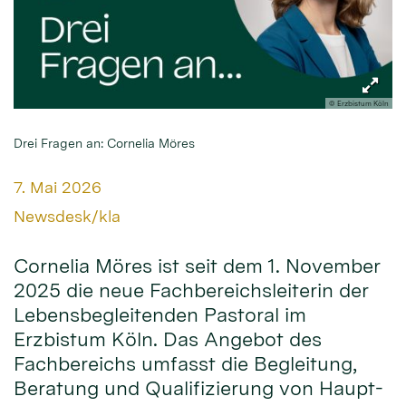
© Erzbistum Köln
Drei Fragen an: Cornelia Möres
Datum:
7. Mai 2026
Von:
Newsdesk/kla
Cornelia Möres ist seit dem 1. November
2025 die neue Fachbereichsleiterin der
Lebensbegleitenden Pastoral im
Erzbistum Köln. Das Angebot des
Fachbereichs umfasst die Begleitung,
Beratung und Qualifizierung von Haupt-