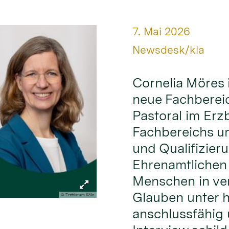
Datum:
7. Mai 2026
Von:
Newsdesk/kla
Cornelia Möres 
neue Fachbereic
Pastoral im Erz
Fachbereichs um
und Qualifizier
Ehrenamtlichen
Menschen in ve
Glauben unter 
© Erzbistum Köln
anschlussfähig 