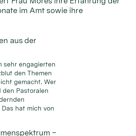
dert Frau Möres ihre Erfahrung der
nate im Amt sowie ihre
en aus der
em sehr engagierten
zblut den Themen
eicht gemacht. Wer
d den Pastoralen
ndernden
. Das hat mich von
hemenspektrum –