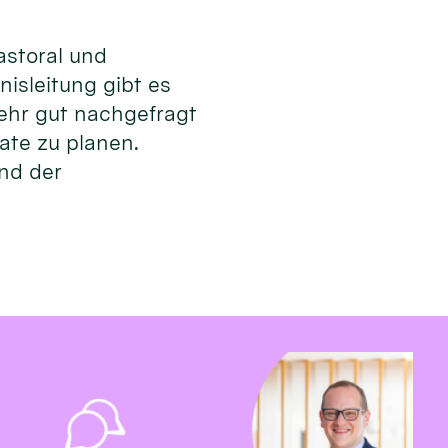
astoral und
isleitung gibt es
ehr gut nachgefragt
mate zu planen.
und der