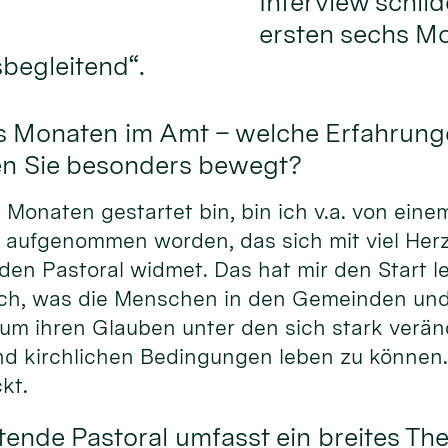
Interview schil
ersten sechs Mo
sbegleitend“.
chs Monaten im Amt – welche Erfahrung
en Sie besonders bewegt?
s Monaten gestartet bin, bin ich v.a. von ein
 aufgenommen worden, das sich mit viel Her
den Pastoral widmet. Das hat mir den Start l
 sich, was die Menschen in den Gemeinden un
 um ihren Glauben unter den sich stark verä
und kirchlichen Bedingungen leben zu können
kt.
tende Pastoral umfasst ein breites T