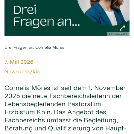
© Erzbistum Köln
Drei Fragen an: Cornelia Möres
Datum:
7. Mai 2026
Von:
Newsdesk/kla
Cornelia Möres ist seit dem 1. November
2025 die neue Fachbereichsleiterin der
Lebensbegleitenden Pastoral im
Erzbistum Köln. Das Angebot des
Fachbereichs umfasst die Begleitung,
Beratung und Qualifizierung von Haupt-