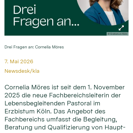
© Erzbistum Köln
Drei Fragen an: Cornelia Möres
Datum:
7. Mai 2026
Von:
Newsdesk/kla
Cornelia Möres ist seit dem 1. November
2025 die neue Fachbereichsleiterin der
Lebensbegleitenden Pastoral im
Erzbistum Köln. Das Angebot des
Fachbereichs umfasst die Begleitung,
Beratung und Qualifizierung von Haupt-