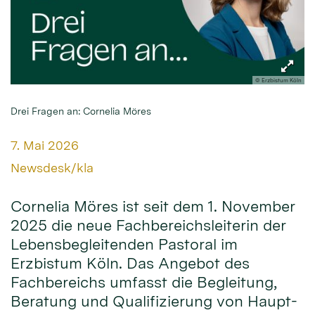
© Erzbistum Köln
Drei Fragen an: Cornelia Möres
Datum:
7. Mai 2026
Von:
Newsdesk/kla
Cornelia Möres ist seit dem 1. November
2025 die neue Fachbereichsleiterin der
Lebensbegleitenden Pastoral im
Erzbistum Köln. Das Angebot des
Fachbereichs umfasst die Begleitung,
Beratung und Qualifizierung von Haupt-